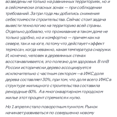
возведены не только на равнинных территориях, но и
в сейсмически опасных зонах — при соблюдении
требований. За три года мы добились снижения
себестоимости строительства. Сейчас стоит задача
вывести технологию на территорию всей страны.
Отдельно добавлю, что проживание в таком доме не
только удобно, но и комфортно — причем как на
севере, так и на юге, потому что действует «эффект
термоса», когда неважно, какая температура снаружи.
И, конечно, человек в деревянных стенах
восстанавливается, это полезно для здоровья. В плВ
России исторически дерево ассоциируется
исключительно с частным сектором —в ИЖС доля
дерева составляет 30%, при том, что доля всего ИЖС в
структуре жилищного строительства составила
рекордные 60%. А в многоквартирном городском
жилье этот процент стремился к нулю.
Но 1 апреля стало поворотным пунктом. Рынок
начинает развиваться по совершенно новому