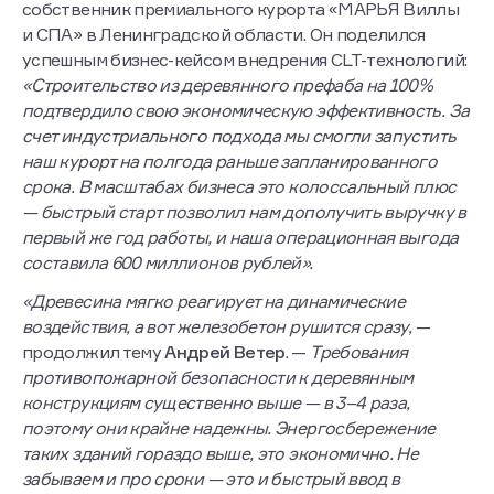
собственник премиального курорта «МАРЬЯ Виллы
и СПА» в Ленинградской области. Он поделился
успешным бизнес-кейсом внедрения CLT-технологий:
«Строительство из деревянного префаба на 100%
подтвердило свою экономическую эффективность. За
счет индустриального подхода мы смогли запустить
наш курорт на полгода раньше запланированного
срока. В масштабах бизнеса это колоссальный плюс
— быстрый старт позволил нам дополучить выручку в
первый же год работы, и наша операционная выгода
составила 600 миллионов рублей».
«Древесина мягко реагирует на динамические
воздействия, а вот железобетон рушится сразу,
—
продолжил тему
Андрей Ветер
. —
Требования
противопожарной безопасности к деревянным
конструкциям существенно выше — в 3–4 раза,
поэтому они крайне надежны. Энергосбережение
таких зданий гораздо выше, это экономично. Не
забываем и про сроки — это и быстрый ввод в