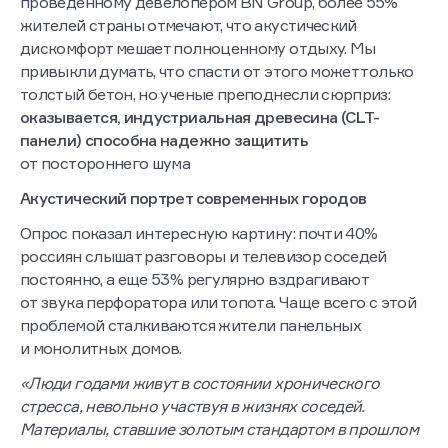
проведенному девелопером BN Group, более 55%
жителей страны отмечают, что акустический
дискомфорт мешает полноценному отдыху. Мы
привыкли думать, что спасти от этого может только
толстый бетон, но ученые преподнесли сюрприз:
оказывается, индустриальная древесина (CLT-
панели) способна надежно защитить
от постороннего шума
Акустический портрет современных городов
Опрос показал интересную картину: почти 40%
россиян слышат разговоры и телевизор соседей
постоянно, а еще 53% регулярно вздрагивают
от звука перфоратора или топота. Чаще всего с этой
проблемой сталкиваются жители панельных
и монолитных домов.
«Люди годами живут в состоянии хронического
стресса, невольно участвуя в жизнях соседей.
Материалы, ставшие золотым стандартом в прошлом