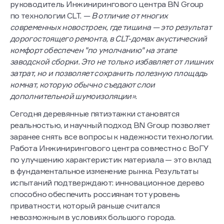
руководитель Инжинирингового центра BN Group
по технологии CLT.
— В отличие от многих
современных новостроек, где тишина — это результат
дорогостоящего ремонта, в CLT-домах акустический
комфорт обеспечен "по умолчанию" на этапе
заводской сборки. Это не только избавляет от лишних
затрат, но и позволяет сохранить полезную площадь
комнат, которую обычно съедают слои
дополнительной шумоизоляции».
Сегодня деревянные пятиэтажки становятся
реальностью, и научный подход BN Group позволяет
заранее снять все вопросы к надежности технологии.
Работа Инжинирингового центра совместно с ВоГУ
по улучшению характеристик материала — это вклад
в фундаментальное изменение рынка. Результаты
испытаний подтверждают: инновационное дерево
способно обеспечить россиянам тот уровень
приватности, который раньше считался
невозможным в условиях большого города.