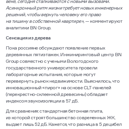
веке, сегодня сталкиваются с новыми вызовами.
Асинхронный ритм жизни требует новых инженерных
решений, чтобы вернуть человеку его право
на тишину в собственной квартире»,
— комментируют
аналитики BN Group.
Сенсация из дерева
Пока россияне обсуждают появление первых
деревянных пятиэтажек
,
Инжиниринговый центр BN
Group совместно с учеными Вологодского
государственного университета провели
лабораторные испытания, которые могут
перевернуть рынок недвижимости. Выяснилось, что
инновационный «пирог» на основе CLT-панелей
(перекрестно-склеенной древесины) обладает
индексом звукоизоляции в 57 дБ.
Для сравнения: стандартная бетонная плита,
из которой строят большинство современных ЖК,
выдает лишь 52 дБ. Кажется, что разница в 5 децибел