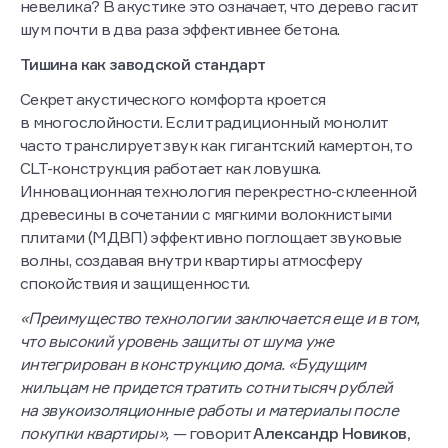
невелика? В акустике это означает, что дерево гасит
шум почти в два раза эффективнее бетона.
Тишина как заводской стандарт
Секрет акустического комфорта кроется
в многослойности. Если традиционный монолит
часто транслирует звук как гигантский камертон, то
CLT-конструкция работает как ловушка.
Инновационная технология перекрестно-склеенной
древесины в сочетании с мягкими волокнистыми
плитами (МДВП) эффективно поглощает звуковые
волны, создавая внутри квартиры атмосферу
спокойствия и защищенности.
«Преимущество технологии заключается еще и в том,
что высокий уровень защиты от шума уже
интегрирован в конструкцию дома. «Будущим
жильцам не придется тратить сотни тысяч рублей
на звукоизоляционные работы и материалы после
покупки квартиры», —
говорит
Александр Новиков,