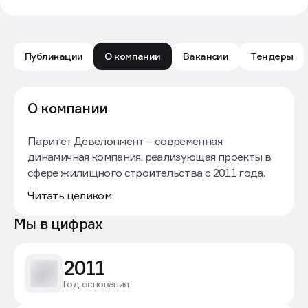
Публикации
О компании
Вакансии
Тендеры
Паритет Девелопмент: обзор компании — Движение
О компании
Паритет Девелопмент – современная,
динамичная компания, реализующая проекты в
сфере жилищного строительства с 2011 года.
География присутствия включает юг Тюменской
Читать целиком
области, ХМАО и Свердловскую область.
Мы в цифрах
Мы не просто строим дома, а создаем
комфортную жилую среду для своих
покупателей: от современных домов класса
2011
«стандарт» до проектов бизнес-класса,
Год основания
расположенных в перспективных локациях с