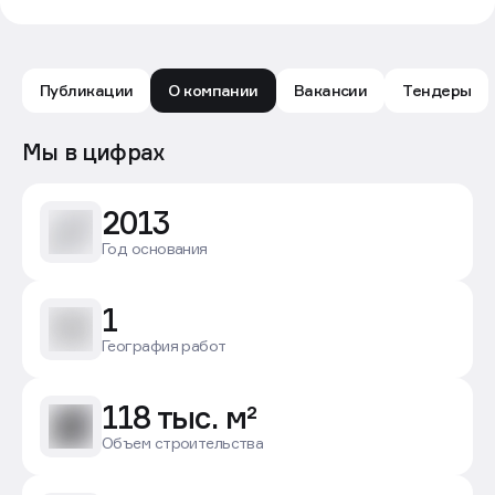
Публикации
О компании
Вакансии
Тендеры
РГ-Девелопмент: обзор компании — Движение.ру
Мы в цифрах
2013
Год основания
1
География работ
118 тыс. м²
Объем строительства