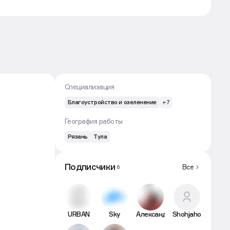
Специализация
Благоустройство и озеленение
+7
География работы
Рязань
Тула
Подписчики
Все
6
URBAN
Sky
Александр
Shohjahon