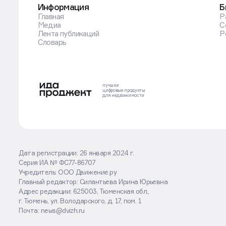
Информация
Б
Главная
Р
Медиа
С
Лента публикаций
Р
Словарь
лучшие
цифровые
продукты
для недвижимости
Дата регистрации: 26 января 2024 г.
Серия ИА № ФС77-86707
Оставаясь на сайте, вы соглашаетесь
Учредитель: ООО Движение.ру
с использованием cookies
Главный редактор: Силантьева Ирина Юрьевна
Адрес редакции: 625003, Тюменская обл.,
Хорошо
Подробнее
г. Тюмень, ул. Володарского, д. 17, пом. 1
Почта: news@dvizh.ru