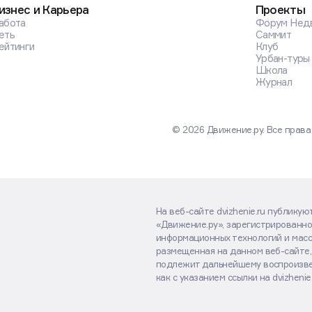
изнес и Карьера
Проекты
абота
Форум Нед
еть
Саммит
ейтинги
Клуб
Урбан-туры
Школа
Журнал
© 2026 Движение.ру. Все прав
На веб-сайте dvizhenie.ru публику
«Движение.ру», зарегистрированно
информационных технологий и масс
размещенная на данном веб-сайте,
подлежит дальнейшему воспроизве
как с указанием ссылки на dvizhenie