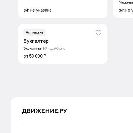
Маркети
з/п не указана
з/п не 
Астрахань
Бухгалтер
Экономика
1-3 года
Офис
от 50 000 ₽