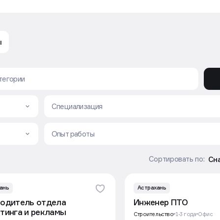
ы
все предложения работы
Специализация
Опыт работы
Сн
Сортировать по:
ань
Астрахань
одитель отдела
Инженер ПТО
тинга и рекламы
Строительство
1-3 года
Офис