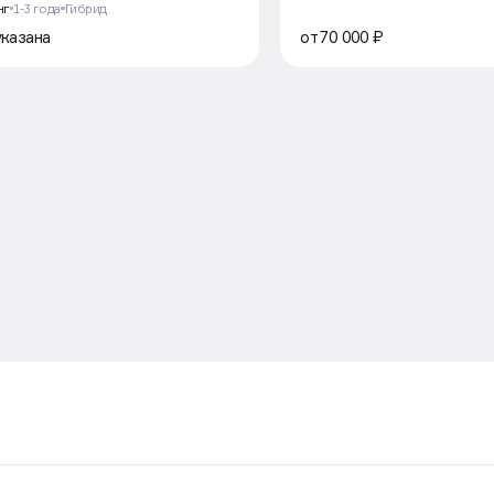
нг
1-3 года
Гибрид
указана
от 70 000 ₽