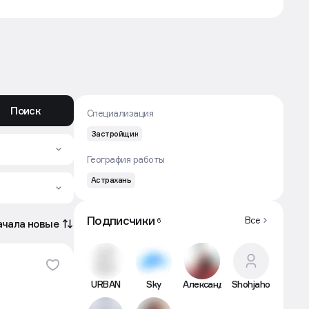
Поиск
Специализация
Застройщик
География работы
Астрахань
Подписчики
Все
6
ачала новые
URBAN
Sky
Александр
Shohjahon