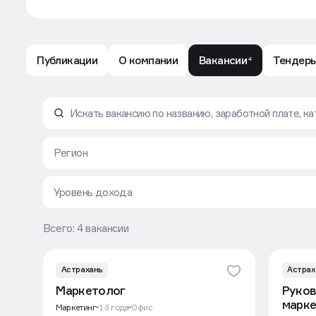
Публикации
О компании
Вакансии
Тендер
4
Вакансии компании ООО СЗ "Алегрант-Групп": 
Регион
Уровень дохода
Всего: 4 вакансии
Астрахань
Астрах
Маркетолог
Руков
марке
Маркетинг
1-3 года
Офис