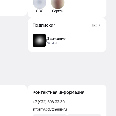
ООО
Сергей
Подписки
Все
1
Движение
Услуги
Контактная информация
+7 (932) 698-33-30
inform@dvizhenie.ru