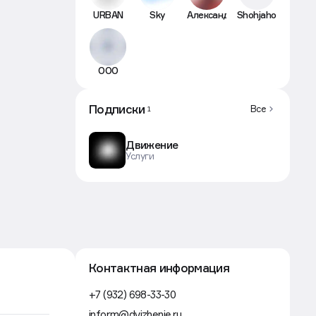
URBAN
Sky
Александр
Shohjahon
ООО
Подписки
Все
1
Движение
Услуги
Контактная информация
+7 (932) 698-33-30
inform@dvizhenie.ru