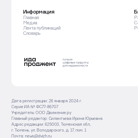
Информация
Б
Главная
Р
Медиа
С
Лента публикаций
Р
Словарь
лучшие
цифровые
продукты
для недвижимости
Дата регистрации: 26 января 2024 г.
Серия ИА № ФС77-86707
Оставаясь на сайте, вы соглашаетесь
Учредитель: ООО Движение.ру
с использованием cookies
Главный редактор: Силантьева Ирина Юрьевна
Адрес редакции: 625003, Тюменская обл.,
Хорошо
Подробнее
г. Тюмень, ул. Володарского, д. 17, пом. 1
Почта: news@dvizh.ru