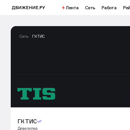
Лента
Сеть
Работа
Ре
Сеть
ГК ТИС
ГК ТИС
Девелопер