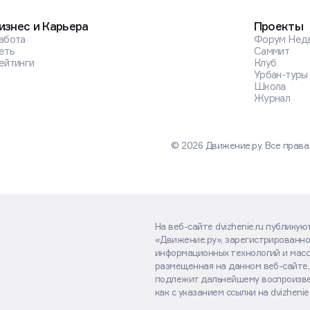
изнес и Карьера
Проекты
абота
Форум Нед
еть
Саммит
ейтинги
Клуб
Урбан-туры
Школа
Журнал
© 2026 Движение.ру. Все прав
На веб-сайте dvizhenie.ru публику
«Движение.ру», зарегистрированно
информационных технологий и масс
размещенная на данном веб-сайте,
подлежит дальнейшему воспроизве
как с указанием ссылки на dvizhenie