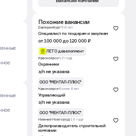
3
Вакансии компании
Похожие вакансии
Екатеринбург
3-6 лет
Специалист по тендерам и закупкам
от 100 000 до 120 000 ₽
ленные
ЛЕТО девелопмент
Красноярск
1-3 года
нное
Охранники
з/п не указана
ООО "МЕНТАЛ-ПЛЮС"
Красноярск
Более 6 лет
ленные
Управляющий
з/п не указана
нное
ООО "МЕНТАЛ-ПЛЮС"
Нижний Новгород
1-3 года