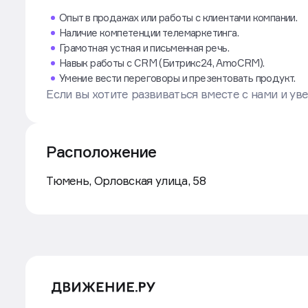
Работа с возражениями и рекламациями.
Какие навыки и качества важны
Опыт в продажах или работы с клиентами компании.
Наличие компетенции телемаркетинга.
Грамотная устная и письменная речь.
Навык работы с CRM (Битрикс24, AmoCRM).
Умение вести переговоры и презентовать продукт.
Если вы хотите развиваться вместе с нами и уве
Расположение
Маршрут
Тюмень, Орловская улица, 58