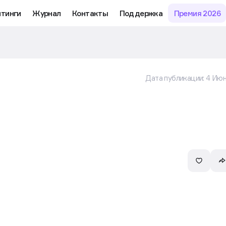
му обучению и аналитике рынка в личном кабинете риелтора
йтинги
Журнал
Контакты
Поддержка
Премия 2026
Дата публикации:
4 Июн