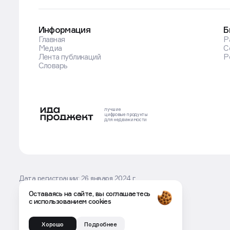
Информация
Б
Главная
Р
Медиа
С
Лента публикаций
Р
Словарь
лучшие
цифровые
продукты
для недвижимости
Оставаясь на сайте, вы соглашаетесь
с использованием cookies
Дата регистрации: 26 января 2024 г.
Серия ИА № ФС77-86707
Учредитель: ООО Движение.ру
Хорошо
Подробнее