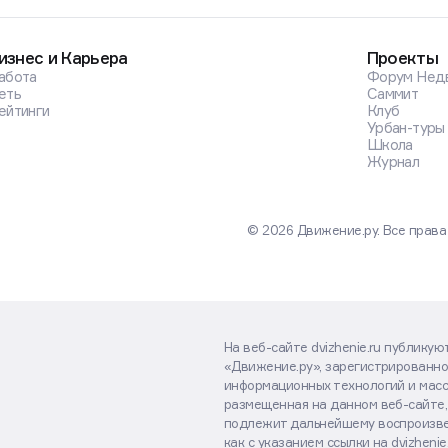
изнес и Карьера
Проекты
абота
Форум Нед
еть
Саммит
ейтинги
Клуб
Урбан-туры
Школа
Журнал
© 2026 Движение.ру. Все прав
На веб-сайте dvizhenie.ru публику
«Движение.ру», зарегистрированно
информационных технологий и масс