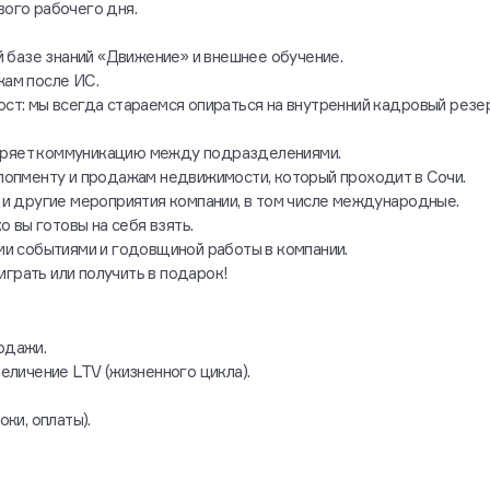
ого рабочего дня.
й базе знаний «Движение» и внешнее обучение.
ам после ИС.
т: мы всегда стараемся опираться на внутренний кадровый резер
скоряет коммуникацию между подразделениями.
лопменту и продажам недвижимости, который проходит в Сочи.
и другие мероприятия компании, в том числе международные.
 вы готовы на себя взять.
ми событиями и годовщиной работы в компании.
играть или получить в подарок!
одажи.
еличение LTV (жизненного цикла).
.
ки, оплаты).