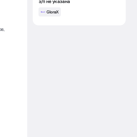
Делопроизводитель строительной
компании
з/п не указана
GloraX
в,