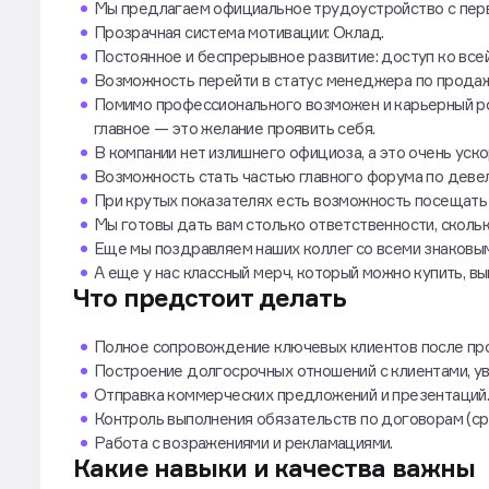
Что мы готовы предложить:
Мы предлагаем официальное трудоустройство с перв
Прозрачная система мотивации: Оклад.
Постоянное и беспрерывное развитие: доступ ко все
Возможность перейти в статус менеджера по продаж
Помимо профессионального возможен и карьерный рос
главное — это желание проявить себя.
В компании нет излишнего официоза, а это очень у
Возможность стать частью главного форума по деве
При крутых показателях есть возможность посещать 
Мы готовы дать вам столько ответственности, сколько
Еще мы поздравляем наших коллег со всеми знаковы
А еще у нас классный мерч, который можно купить, вы
Что предстоит делать
Полное сопровождение ключевых клиентов после пр
Построение долгосрочных отношений с клиентами, ув
Отправка коммерческих предложений и презентаций
Контроль выполнения обязательств по договорам (сро