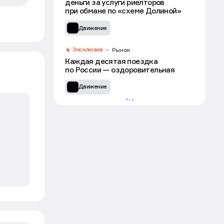
деньги за услуги риелторов
при обмане по «схеме Долиной»
с»
Движение
Эксклюзив
Рынок
Каждая десятая поездка
по России — оздоровительная
Движение
УЧАСТВОВАТЬ