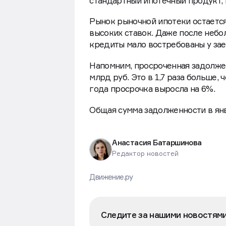
Однако крупные банки продолжаю
льготные кредиты выгоднее для с
стандартный ипотечный продукт, 
Рынок рыночной ипотеки остается 
высоких ставок. Даже после небо
кредиты мало востребованы у зае
Напомним, просроченная задолже
млрд руб. Это в 1,7 раза больше,
года просрочка выросла на 6%.
Общая сумма задолженности в янва
Анастасия Батаршинова
Редактор новостей
Движение.ру