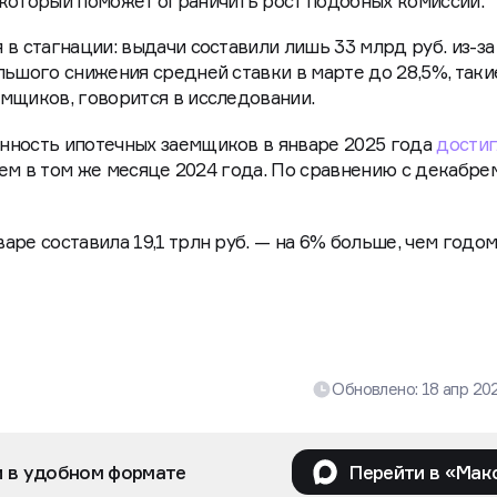
т взимать дополнительные комиссии (5–6%), чтобы сде
ебя. Для борьбы с этим Банк России разрабатывает
который поможет ограничить рост подобных комиссий.
в стагнации: выдачи составили лишь 33 млрд руб. из-за
льшого снижения средней ставки в марте до 28,5%, таки
мщиков, говорится в исследовании.
нность ипотечных заемщиков в январе 2025 года
достиг
 чем в том же месяце 2024 года. По сравнению с декабре
ре составила 19,1 трлн руб. — на 6% больше, чем годом
Обновлено:
18 апр 20