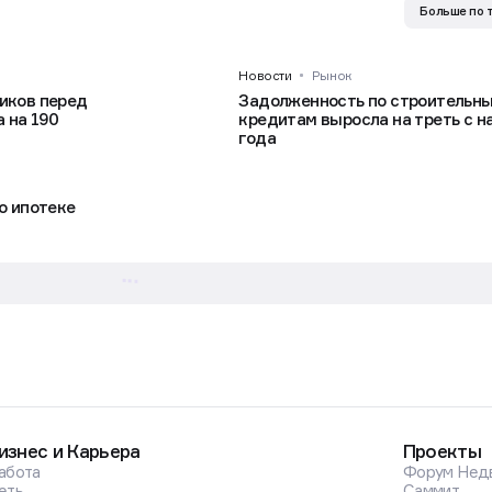
Больше по 
Новости
Рынок
иков перед
Задолженность по строительн
 на 190
кредитам выросла на треть с н
года
о ипотеке