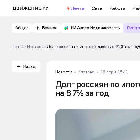
Лента
Сеть
Работа
Ре
Общее
Важное
ИИ Авито Недвижимость
Риелт
Лента
Ипотека
Долг россиян по ипотеке вырос до 21,8 трлн ру
Назад
Новости
Ипотека
18 апр в 15:41
Долг россиян по ипот
на 8,7% за год