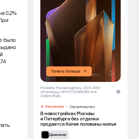
на 0,2%
 При
е было
выдано
й
174
Узнать больше
Реклама. Рекламодатель: ООО «КЕХ
еКоммерц», ИНН:7710668349 erid:
2W5zFJt3vBj
Эксклюзив
Строительство
В новостройках Москвы
и Петербурга без отделки
продается более половины жилья
Движение