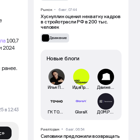
лать
Рынок
6 авг, 07:44
Хуснуллин оценил нехватку кадров
в стройотрасли РФ в 200 тыс.
человек
Движение
е
Новые блоги
ла
100,7
м 2024
 ранее.
Илья Пискулин
ИдаПроджект
Движение
ГК ТОЧНО
GloraX
ДОМ.РФ Технологии
25
в
12:43
Риелторам
6 авг, 06:54
Силовики предложили возвращать