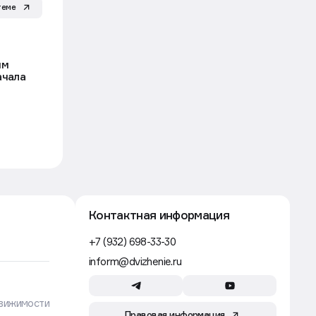
Рынок
5 авг, 16:53
Рижский вокзал в Москве в третий
теме
раз не смогли продать с торгов за 4
млрд рублей
Движение
ым
ачала
Строительство
5 авг, 16:30
Власти Екатеринбурга ограничили
выдачу разрешения на стройку
ради проектов КРТ
Движение
Строительство
5 авг, 14:24
PR-директор ПИК покинул
компанию и открыл собственное
агентство
Движение