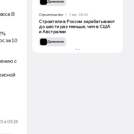
Движение
ласса B
Строительство
7 авг, 08:00
Строители в России зарабатывают
до шести раз меньше, чем в США
и Австралии
22%
с за 10
Движение
нению с
фисной
УЧАСТВОВАТЬ
25
в
09:18