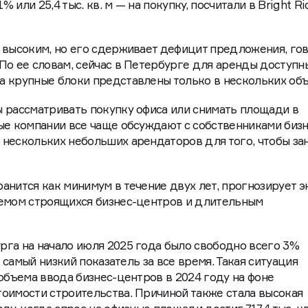
% или 25,4 тыс. кв. м — на покупку, посчитали в Bright Ric
 высоким, но его сдерживает дефицит предложения, го
По ее словам, сейчас в Петербурге для аренды доступн
а крупные блоки представлены только в нескольких об
 рассматривать покупку офиса или снимать площади в
ые компании все чаще обсуждают с собственниками бизн
нескольких небольших арендаторов для того, чтобы зан
анится как минимум в течение двух лет, прогнозирует э
ъемом строящихся бизнес-центров и длительным
га на начало июля 2025 года было свободно всего 3%
о самый низкий показатель за все время. Такая ситуация
 объема ввода бизнес-центров в 2024 году на фоне
оимости строительства. Причиной также стала высокая