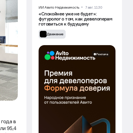
ИИ Авито Недвижимость
7 авг, 11:30
«Спокойнее уже не будет»:
футуролог о том, как девелоперам
готовиться к будущему
Движение
Реклама
 года в
ли 95,4