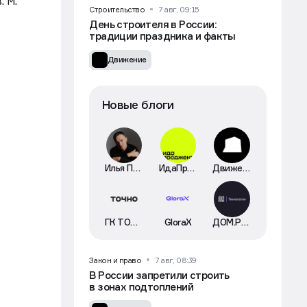
 м.
Строительство
7 авг, 09:15
День строителя в России:
традиции праздника и факты
Движение
Новые блоги
Илья Пискулин
ИдаПроджект
Движение
ГК ТОЧНО
GloraX
ДОМ.РФ Технологии
Закон и право
7 авг, 08:39
В России запретили строить
в зонах подтоплений