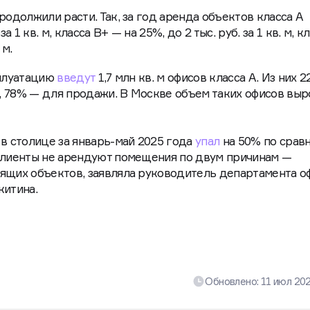
родолжили расти. Так, за год аренда объектов класса А
а 1 кв. м, класса B+ — на 25%, до 2 тыс. руб. за 1 кв. м, к
 м.
сплуатацию
введут
1,7 млн кв. м офисов класса А. Из них 
 78% — для продажи. В Москве объем таких офисов выро
 в столице за январь-май 2025 года
упал
на 50% по срав
 Клиенты не арендуют помещения по двум причинам —
дящих объектов, заявляла руководитель департамента о
итина.
Обновлено:
11 июл 20