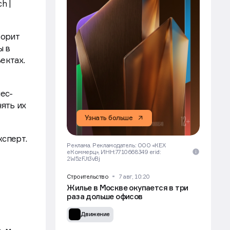
h |
ворит
ы в
ъектах.
ес-
ять их
Узнать больше
ксперт.
Реклама. Рекламодатель: ООО «КЕХ
еКоммерц», ИНН:7710668349 erid:
2W5zFJt3vBj
Строительство
7 авг, 10:20
Жилье в Москве окупается в три
раза дольше офисов
Движение