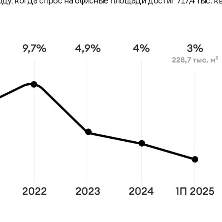
у, когда спрос на офисные площади достиг 717,4 тыс. кв.