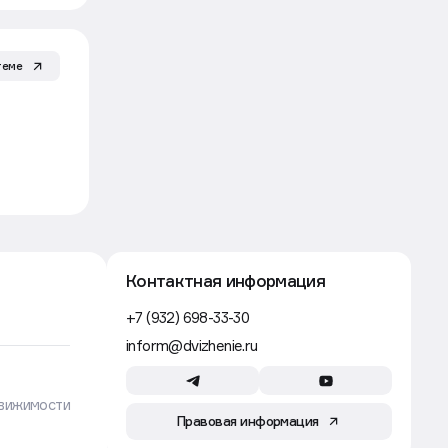
росту
Движение
теме
Рынок
6 авг, 13:21
Число въездов мигрантов
из Центральной Азии на работу
в Россию сократилось на 15%
Движение
Эксклюзив
Строительство
В новостройках Москвы
и Петербурга без отделки
продается более половины жилья
Движение
Контактная информация