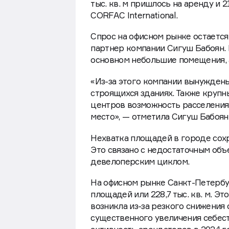
тыс. кв. м пришлось на аренду и 21
CORFAC International.
Спрос на офисном рынке остается
партнер компании Сигуш Бабоян. 
основном небольшие помещения, 
«Из-за этого компании вынуждены
строящихся зданиях. Также крупн
центров возможность расселения 
место», — отметила Сигуш Бабоян
Нехватка площадей в городе сохр
Это связано с недостаточным об
девелоперским циклом.
На офисном рынке Санкт-Петербур
площадей или 228,7 тыс. кв. м. Эт
возникла из-за резкого снижения
существенного увеличения себест