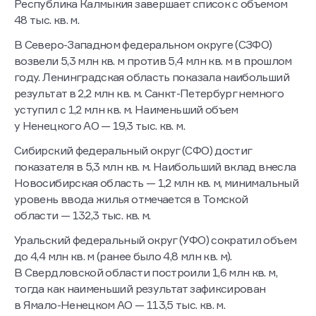
Республика Калмыкия завершает список с объемом
48 тыс. кв. м.
В Северо-Западном федеральном округе (СЗФО)
возвели 5,3 млн кв. м против 5,4 млн кв. м в прошлом
году. Ленинградская область показала наибольший
результат в 2,2 млн кв. м. Санкт-Петербург немного
уступил с 1,2 млн кв. м. Наименьший объем
у Ненецкого АО — 19,3 тыс. кв. м.
Сибирский федеральный округ (СФО) достиг
показателя в 5,3 млн кв. м. Наибольший вклад внесла
Новосибирская область — 1,2 млн кв. м, минимальный
уровень ввода жилья отмечается в Томской
области — 132,3 тыс. кв. м.
Уральский федеральный округ (УФО) сократил объем
до 4,4 млн кв. м (ранее было 4,8 млн кв. м).
В Свердловской области построили 1,6 млн кв. м,
тогда как наименьший результат зафиксирован
в Ямало-Ненецком АО — 113,5 тыс. кв. м.