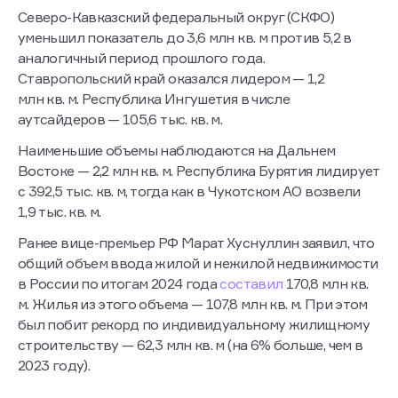
Северо-Кавказский федеральный округ (СКФО)
уменьшил показатель до 3,6 млн кв. м против 5,2 в
аналогичный период прошлого года.
Ставропольский край оказался лидером — 1,2
млн кв. м. Республика Ингушетия в числе
аутсайдеров — 105,6 тыс. кв. м.
Наименьшие объемы наблюдаются на Дальнем
Востоке — 2,2 млн кв. м. Республика Бурятия лидирует
с 392,5 тыс. кв. м, тогда как в Чукотском АО возвели
1,9 тыс. кв. м.
Ранее вице-премьер РФ Марат Хуснуллин заявил, что
общий объем ввода жилой и нежилой недвижимости
в России по итогам 2024 года
составил
170,8 млн кв.
м. Жилья из этого объема — 107,8 млн кв. м. При этом
был побит рекорд по индивидуальному жилищному
строительству — 62,3 млн кв. м (на 6% больше, чем в
2023 году).