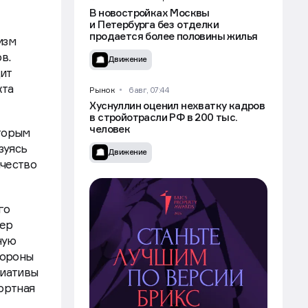
В новостройках Москвы
и Петербурга без отделки
продается более половины жилья
изм
в.
Движение
ит
кта
Рынок
6 авг, 07:44
Хуснуллин оценил нехватку кадров
в стройотрасли РФ в 200 тыс.
человек
оторым
зуясь
Движение
чество
го
пер
ную
тороны
циативы
ортная