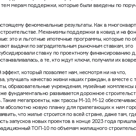
я тем мерам поддержки, которые были введены по пору
астоящему феноменальные результаты. Как в многоквар
строительстве. Механизмы поддержки в ковид и на фо
ые: это и льготные ипотечные программы, которые по 
шают выдачи по заградительным рыночным ставкам, это
 субсидировали ставку по проектному финансированию д
станавливалась, а те, кто ждут ключи, получили их вовре
 эффект, который позволяет нам, несмотря ни на что,
а, улучшать качество жизни наших граждан, а вместе с 
ты, образовательные учреждения, музейные комплексы 
кже фундаментально развивается дорожное строительст
. Такие мегапроекты, как трассы М-10, М-12 обеспечива
ли абсолютно новую планку для прилегающих к ним гор
явить, что жилье строится по всей стране, даже там, гд
асть запусков новых проектов в конце 2023 года пришла
традиционный ТОП-10 по объемам жилищного строительс