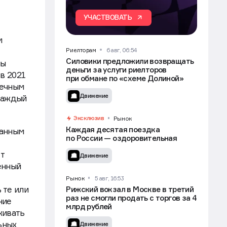
УЧАСТВОВАТЬ
м
Риелторам
6 авг, 06:54
Силовики предложили возвращать
мы
деньги за услуги риелторов
в 2021
при обмане по «схеме Долиной»
течным
Движение
 каждый
Эксклюзив
Рынок
Каждая десятая поездка
ванным
по России — оздоровительная
т
Движение
енный
Рынок
5 авг, 16:53
 те или
Рижский вокзал в Москве в третий
раз не смогли продать с торгов за 4
ние
млрд рублей
живать
ьных
Движение