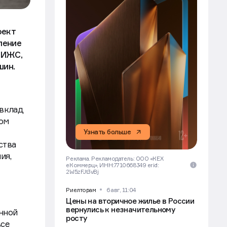
оект
ление
к ИЖС,
шин.
 вклад
ом
Узнать больше
ства
ия,
Реклама. Рекламодатель: ООО «КЕХ
еКоммерц», ИНН:7710668349 erid:
2W5zFJt3vBj
Риелторам
6 авг, 11:04
Цены на вторичное жилье в России
вернулись к незначительному
енной
росту
все