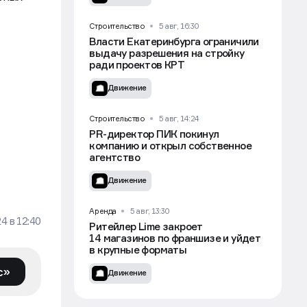
Строительство
5 авг, 16:30
Власти Екатеринбурга ограничили
выдачу разрешения на стройку
ради проектов КРТ
Движение
Строительство
5 авг, 14:24
PR-директор ПИК покинул
компанию и открыл собственное
агентство
Движение
Аренда
5 авг, 13:30
24
в
12:40
Ритейлер Lime закроет
14 магазинов по франшизе и уйдет
в крупные форматы
с»
Движение