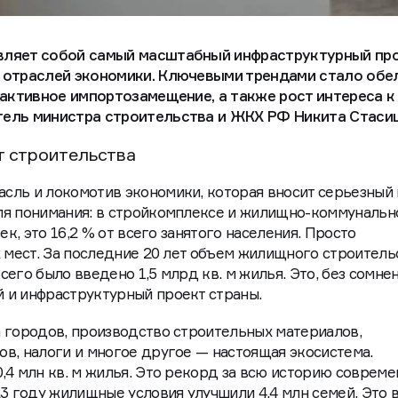
вляет собой самый масштабный инфраструктурный пр
х отраслей экономики. Ключевыми трендами стало обе
, активное импортозамещение, а также рост интереса 
тель министра строительства и ЖКХ РФ Никита Стаси
 строительства
сль и локомотив экономики, которая вносит серьезный
ля понимания: в стройкомплексе и жилищно-коммунальн
ек, это 16,2 % от всего занятого населения. Просто
х мест. За последние 20 лет объем жилищного строитель
Всего было введено 1,5 млрд кв. м жилья. Это, без сомнен
 и инфраструктурный проект страны.
 городов, производство строительных материалов,
в, налоги и многое другое — настоящая экосистема.
,4 млн кв. м жилья. Это рекорд за всю историю соврем
23 году жилищные условия улучшили 4,4 млн семей. Это 