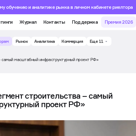
му обучению и аналитике рынка в личном кабинете риелтора
тинги
Журнал
Контакты
Поддержка
Премия 2026
орам
Рынок
Аналитика
Коммерция
Еще 11
– самый масштабный инфраструктурный проект РФ»
егмент строительства – самый
руктурный проект РФ»