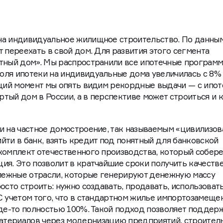
на индивидуальное жилищное строительство. По данны
 переехать в свой дом. Для развития этого сегмента
стный дом». Мы распространили все ипотечные програм
оля ипотеки на индивидуальные дома увеличилась с 8% 
ущий момент мы опять видим рекордные выдачи — с ипо
тый дом в России, а в перспективе может строиться и
и на частное домостроение, так называемым «цивилизо
йти в банк, взять кредит под понятный для банковской
комплект отечественного производства, который собере
ия. Это позволит в кратчайшие сроки получить качеств
ежные отрасли, которые генерируют денежную массу
осто строить: нужно создавать, продавать, использовать
С учетом того, что в стандартном жилье импортозамеще
где-то полностью 100%. Такой подход позволяет поддер
атериалов через модернизацию предприятий, строител