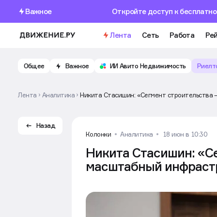
Важное
Откройте доступ к бесплатно
Лента
Сеть
Работа
Рей
Общее
Важное
ИИ Авито Недвижимость
Риелт
Лента
Аналитика
Никита Стасишин: «Сегмент строительства 
Назад
Колонки
Аналитика
18 июн в 10:30
Никита Стасишин: «С
масштабный инфраст