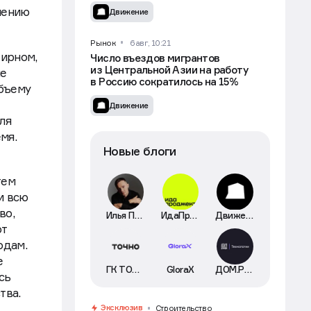
чению
Движение
Рынок
6 авг, 10:21
тирном,
Число въездов мигрантов
из Центральной Азии на работу
не
в Россию сократилось на 15%
объему
Движение
ля
мя.
Новые блоги
тем
и всю
во,
Илья Пискулин
ИдаПроджект
Движение
ют
одам.
е
ГК ТОЧНО
GloraX
ДОМ.РФ Технологии
сь
тва.
Эксклюзив
Строительство