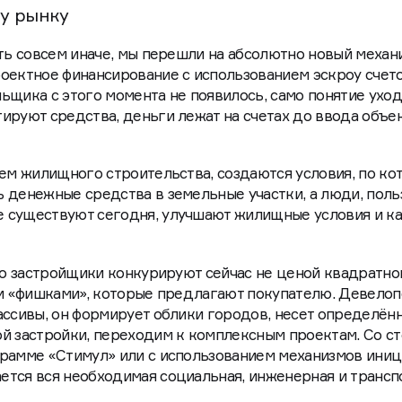
у рынку
ать совсем иначе, мы перешли на абсолютно новый механ
оектное финансирование с использованием эскроу счето
ьщика с этого момента не появилось, само понятие уход
ируют средства, деньги лежат на счетах до ввода объе
ъем жилищного строительства, создаются условия, по к
 денежные средства в земельные участки, а люди, поль
 существуют сегодня, улучшают жилищные условия и ка
что застройщики конкурируют сейчас не ценой квадратно
ми «фишками», которые предлагают покупателю. Девело
ассивы, он формирует облики городов, несет определён
й застройки, переходим к комплексным проектам. Со с
грамме «Стимул» или с использованием механизмов ини
ется вся необходимая социальная, инженерная и трансп