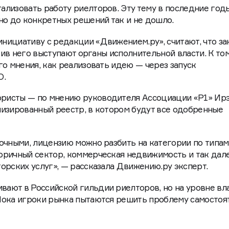
лизовать работу риелторов. Эту тему в последние год
но до конкретных решений так и не дошло.
нициативу с редакции «Движением.ру», считают, что за
отив него выступают органы исполнительной власти. К том
го мнения, как реализовать идею — через запуск
О.
ристы — по мнению руководителя Ассоциации «Р1» Ир
изированный реестр, в котором будут все одобренные
очными, лицензию можно разбить на категории по типам
ричный сектор, коммерческая недвижимость и так дале
орских услуг», — рассказала Движению.ру эксперт.
ают в Российской гильдии риелторов, но на уровне вл
Пока игроки рынка пытаются решить проблему самостоя