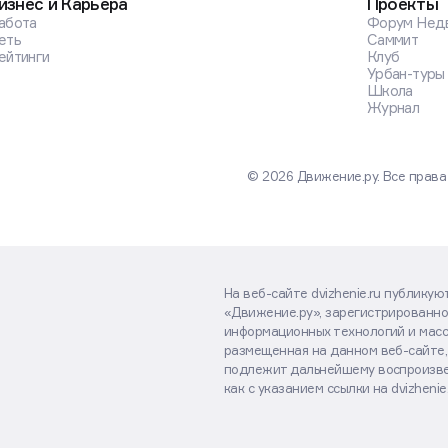
изнес и Карьера
Проекты
абота
Форум Нед
еть
Саммит
ейтинги
Клуб
Урбан-туры
Школа
Журнал
© 2026 Движение.ру. Все прав
На веб-сайте dvizhenie.ru публику
«Движение.ру», зарегистрированно
информационных технологий и масс
размещенная на данном веб-сайте,
подлежит дальнейшему воспроизве
как с указанием ссылки на dvizhenie