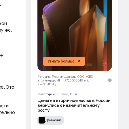
ы
кон
у же,
эн
Узнать больше
Реклама. Рекламодатель: ООО «КЕХ
еКоммерц», ИНН:7710668349 erid:
2W5zFJt3vBj
е. Это
Риелторам
6 авг, 11:04
Цены на вторичное жилье в России
асти
вернулись к незначительному
росту
тельно
Движение