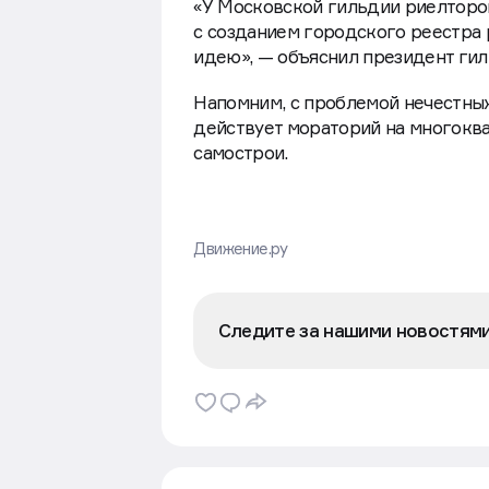
«У Московской гильдии риелторов
с созданием городского реестра 
идею», — объяснил президент ги
Напомним, с проблемой нечестных 
действует мораторий на многокв
самострои.
Движение.ру
Следите за нашими новостям