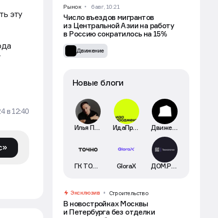
Рынок
6 авг, 10:21
ть эту
Число въездов мигрантов
из Центральной Азии на работу
в Россию сократилось на 15%
ода
Движение
т
Новые блоги
24
в
12:40
Илья Пискулин
ИдаПроджект
Движение
с»
ГК ТОЧНО
GloraX
ДОМ.РФ Технологии
Эксклюзив
Строительство
В новостройках Москвы
и Петербурга без отделки