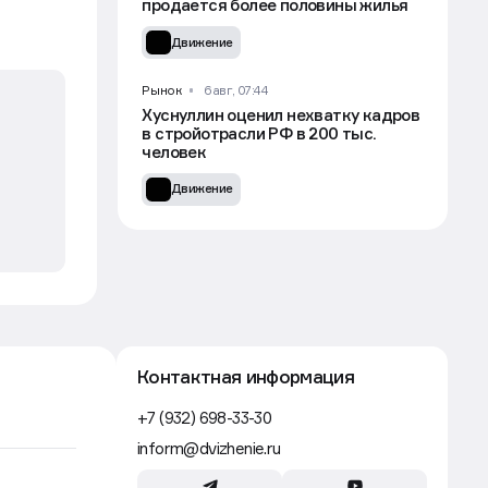
продается более половины жилья
Движение
Рынок
6 авг, 07:44
Хуснуллин оценил нехватку кадров
в стройотрасли РФ в 200 тыс.
человек
Движение
Контактная информация
+7 (932) 698-33-30
inform@dvizhenie.ru