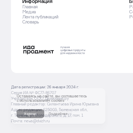
Информация
Б
Главная
Р
Медиа
С
Лента публикаций
Р
Словарь
лучшие
цифровые
продукты
для недвижимости
Дата регистрации: 26 января 2024 г.
Серия ИА № ФС77-86707
Оставаясь на сайте, вы соглашаетесь
Учредитель: ООО Движение.ру
с использованием cookies
Главный редактор: Силантьева Ирина Юрьевна
Адрес редакции: 625003, Тюменская обл.,
Хорошо
Подробнее
г. Тюмень, ул. Володарского, д. 17, пом. 1
Почта: news@dvizh.ru