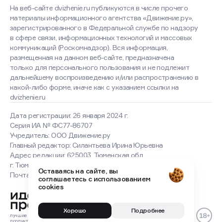
На веб-сайте dvizhenie.ru публикуются в числе прочего
материалы информационного агентства «Движение.ру»,
зарегистрированного в Федеральной службе по надзору
в сфере связи, информационных технологий и массовых
коммуникаций (Роскомнадзор). Вся информация,
размещенная на данном веб-сайте, предназначена
только для персонального пользования и не подлежит
дальнейшему воспроизведению и/или распространению в
какой-либо форме, иначе как с указанием ссылки на
dvizhenie.ru
Дата регистрации: 26 января 2024 г.
Серия ИА № ФС77-86707
Учредитель: ООО Движение.ру
Главный редактор: Силантьева Ирина Юрьевна
Адрес редакции: 625003, Тюменская обл.,
г. Тюмень, ул. Володарского, д. 17, пом. 1
Оставаясь на сайте, вы
Почта: news@dvizh.ru
соглашаетесь с использованием
cookies
Хорошо
Подробнее
лучшие
цифровые