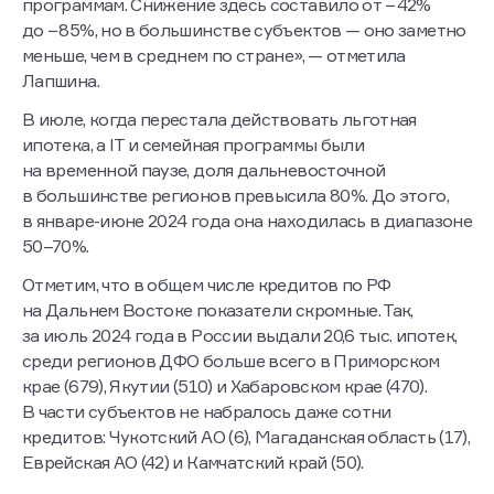
программам. Снижение здесь составило от −42%
до −85%, но в большинстве субъектов — оно заметно
меньше, чем в среднем по стране», — отметила
Лапшина.
В июле, когда перестала действовать льготная
ипотека, а IT и семейная программы были
на временной паузе, доля дальневосточной
в большинстве регионов превысила 80%. До этого,
в январе-июне 2024 года она находилась в диапазоне
50–70%.
Отметим, что в общем числе кредитов по РФ
на Дальнем Востоке показатели скромные. Так,
за июль 2024 года в России выдали 20,6 тыс. ипотек,
среди регионов ДФО больше всего в Приморском
крае (679), Якутии (510) и Хабаровском крае (470).
В части субъектов не набралось даже сотни
кредитов: Чукотский АО (6), Магаданская область (17),
Еврейская АО (42) и Камчатский край (50).