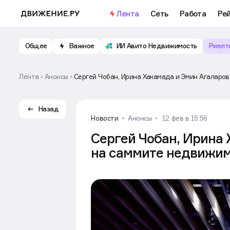
Лента
Сеть
Работа
Ре
Общее
Важное
ИИ Авито Недвижимость
Риелт
Лента
Анонсы
Сергей Чобан, Ирина Хакамада и Эмин Агаларов
Назад
Новости
Анонсы
12 фев в 15:56
Сергей Чобан, Ирина
на саммите недвижим