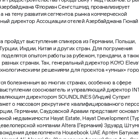
 Азербайджана Флориан Сенгстшмид проанализирует
 а на тему развития сегментов рынка коммерческой
ьный директор Ассоциации отелей Азербайджана Гюнай
а пройдут выступления спикеров из Германии, Польши,
Турции, Индии, Китая и других стран. Для погружения
поделятся опытом работы за рубежом, трендами, а так
разных странах. Так, генеральный директор KOYO Eleva
технологическими решениями для проектов «умных» горо
ся болезненным во многих странах, особенно в сфере
 выступлении сооснователь и управляющий директор I
равляющим директором SOUNDLINES (Индия) Суприт
ажет о массовом рекрутинге квалифицированного перс
урции, Германии, Саудовской Аравии представят основа
ой недвижимости Hayat Estate, Hayat Development (Ту
евелоперской компании Altera (Германия) Эдуард Штум
вождения девелопмента Housebook UAE Артём Батукае