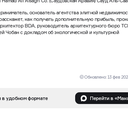
Hamad Ali Alsagri Co. (Саудовская Аравия) Сауд Аль-Саа
приниматель, основатель агентства элитной недвижимос
 расскажет, как получать дополнительную прибыль, прок
 архитектор BDA, руководитель архитектурного бюро 
гей Чобан с докладом об экологической и культурной
Обновлено:
13 фев 20
и в удобном формате
Перейти в «Мак