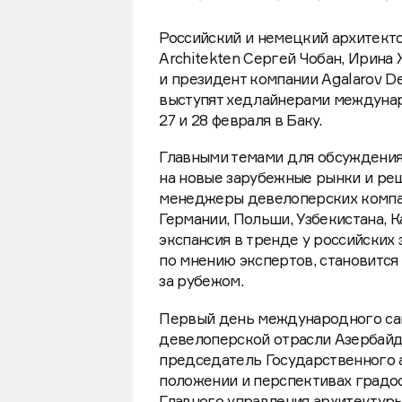
Российский и немецкий архитек
Architekten Сергей Чобан, Ирина
и президент компании Agalarov D
выступят хедлайнерами междуна
27 и 28 февраля в Баку.
Главными темами для обсуждения
на новые зарубежные рынки и реш
менеджеры девелоперских компан
Германии, Польши, Узбекистана, К
экспансия в тренде у российских
по мнению экспертов, становится
за рубежом.
Первый день международного са
девелоперской отрасли Азербайд
председатель Государственного 
положении и перспективах градо
Главного управления архитектуры