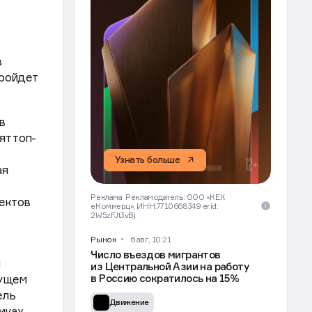
в
ройдет
в
т топ-
Узнать больше
ая
Реклама. Рекламодатель: ООО «КЕХ
оектов
еКоммерц», ИНН:7710668349 erid:
2W5zFJt3vBj
Рынок
6 авг, 10:21
Число въездов мигрантов
я
из Центральной Азии на работу
в Россию сократилось на 15%
кущем
ель
Движение
мках