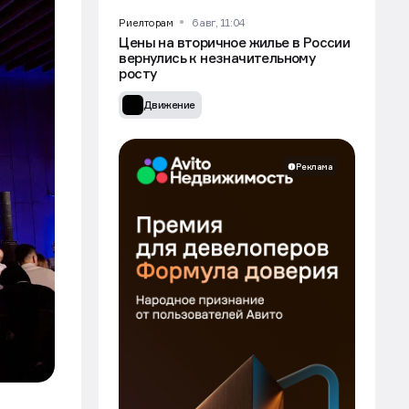
Риелторам
6 авг, 11:04
Цены на вторичное жилье в России
вернулись к незначительному
росту
Движение
Реклама