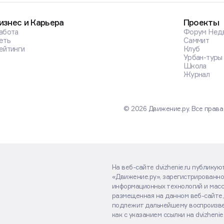
изнес и Карьера
Проекты
абота
Форум Нед
еть
Саммит
ейтинги
Клуб
Урбан-туры
Школа
Журнал