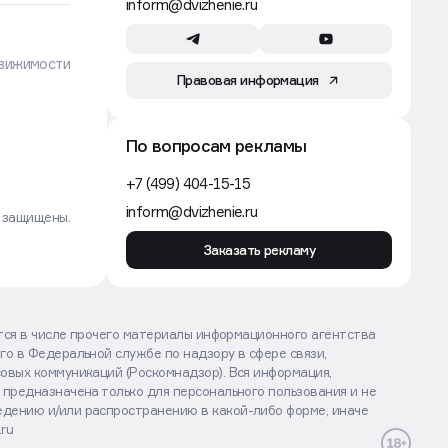
Почти 10% всех сделок с готовым
жильем в Москве пришлось на 15
улиц
Движение
Контактная информация
+7 (932) 698-33-30
inform@dvizhenie.ru
вижимости
Правовая информация
По вопросам рекламы
+7 (499) 404-15-15