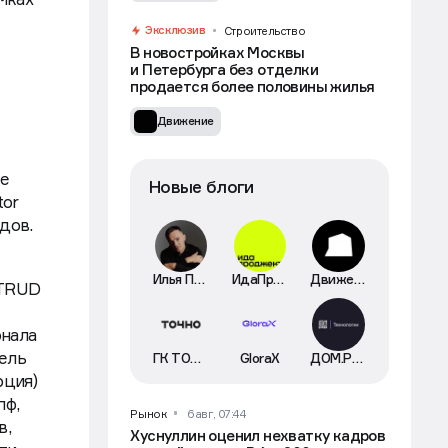
Эксклюзив
Строительство
В новостройках Москвы
и Петербурга без отделки
продается более половины жилья
Движение
же
Новые блоги
tor
дов.
Илья Пискулин
ИдаПроджект
Движение
NTRUD
онала
тель
ГК ТОЧНО
GloraX
ДОМ.РФ Технологии
рция)
пф,
Рынок
6 авг, 07:44
в,
Хуснуллин оценил нехватку кадров