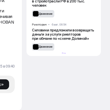
ти.
в стройотрасли РФ в 200 тыс.
человек
ти
Движение
ачивая
TCHOBAN
Риелторам
6 авг, 06:54
Силовики предложили возвращать
деньги за услуги риелторов
при обмане по «схеме Долиной»
Движение
Эксклюзив
Рынок
Каждая десятая поездка
25
в
09:40
по России — оздоровительная
Движение
с»
Рынок
5 авг, 16:53
Рижский вокзал в Москве в третий
раз не смогли продать с торгов за 4
млрд рублей
Движение