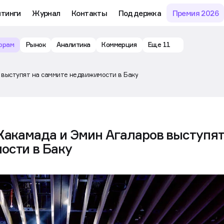
йтинги
Журнал
Контакты
Поддержка
Премия 2026
орам
Рынок
Аналитика
Коммерция
Еще 11
 выступят на саммите недвижимости в Баку
 Хакамада и Эмин Агаларов выступя
ости в Баку