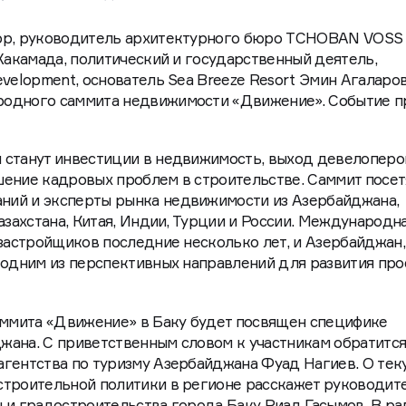
тор, руководитель архитектурного бюро TCHOBAN VOSS
 Хакамада, политический и государственный деятель,
evelopment, основатель Sea Breeze Resort Эмин Агаларо
родного саммита недвижимости «Движение». Событие п
 станут инвестиции в недвижимость, выход девелоперо
ение кадровых проблем в строительстве. Саммит посетя
ий и эксперты рынка недвижимости из Азербайджана,
азахстана, Китая, Индии, Турции и России. Международн
 застройщиков последние несколько лет, и Азербайджан,
 одним из перспективных направлений для развития пр
ммита «Движение» в Баку будет посвящен специфике
жана. С приветственным словом к участникам обратитс
агентства по туризму Азербайджана Фуад Нагиев. О те
строительной политики в регионе расскажет руководит
 и градостроительства города Баку Риад Гасымов. В ра