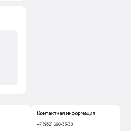
Строительство
5 авг, 16:30
Власти Екатеринбурга ограничили
выдачу разрешения на стройку
ради проектов КРТ
Движение
Строительство
5 авг, 14:24
PR-директор ПИК покинул
компанию и открыл собственное
агентство
Движение
Аренда
5 авг, 13:30
Ритейлер Lime закроет
14 магазинов по франшизе и уйдет
в крупные форматы
Движение
Строительство
5 авг, 11:51