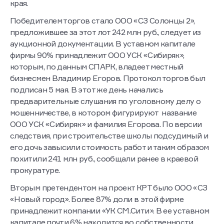
края.
Победителем торгов стало ООО «СЗ Солонцы 2»,
предложившее за этот лот 242 млн руб., следует из
аукционной документации. В уставном капитале
фирмы 90% принадлежит ООО УСК «Сибиряк»,
которым, по данным СПАРК, владеет местный
бизнесмен Владимир Егоров. Протокол торгов был
подписан 5 мая. В этот же день начались
предварительные слушания по уголовному делу о
мошенничестве, в котором фигурируют название
ООО УСК «Сибиряк» и фамилия Егорова. По версии
следствия, при строительстве школы подсудимый и
его дочь завысили стоимость работ и таким образом
похитили 241 млн руб., сообщали ранее в краевой
прокуратуре.
Вторым претендентом на проект КРТ было ООО «СЗ
«Новый город». Более 87% доли в этой фирме
принадлежит компании «УК СМ.Сити». В ее уставном
капитале почти 6% находится во собственности