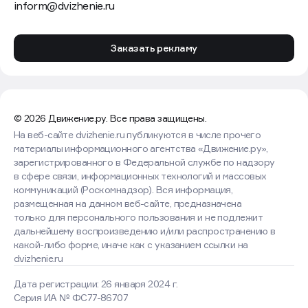
объектам и территориям.
Ранее Движение.ру рассказывало,
как подготовиться
к паводку заранее
и что делать во время наводнения.
Александр Просяник
Выпускающий редактор
Движение.ру
Обновлено:
7 авг 2026
в
10:40
Следите за нашими новостями в удобном
формате
Перейти в «Макс»