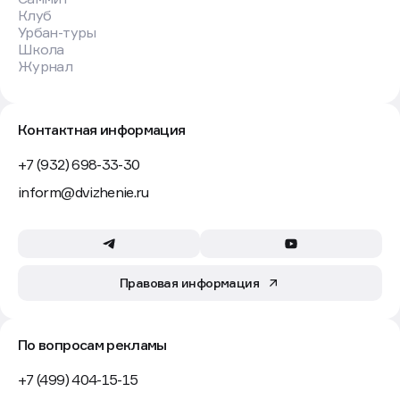
объектов в зонах затопления и подтопления, включая
жилые дома, больницы и школы. Закон об этом
подписал президент Владимир Путин, он
вступает
в силу
со дня опубликования.
До принятия документа запрещалось строительство
в таких зонах лишь в случае, если здания не были
обеспечены инженерной защитой от негативного
воздействия вод. Теперь же запрещено любое
капитальное строительство, а также освоение
территорий, подверженных паводкам. Исключение
касается лишь сооружений инженерной защиты,
которые предназначены для защиты.
Кроме того, региональные власти и муниципалитеты
будут сами определять ведомства, ответственные
за строительства дамб. А с 1 января 2026 года органы
власти в области водных отношений начнут
утверждать методику определения вреда
от негативного воздействия вод, причиненного