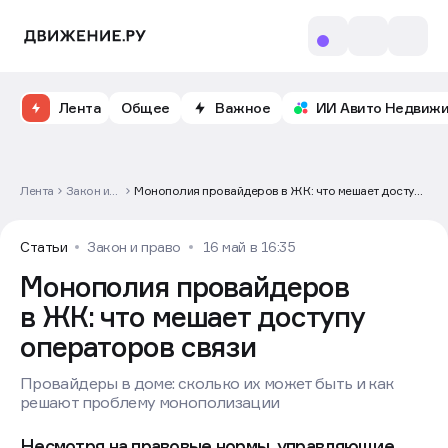
Откройте доступ к бесплатному обучению и
аналитике рынка в личном кабинете риелтора
Лента
Общее
Важное
ИИ Авито Недвиж
Лента
Закон и
Монополия провайдеров в ЖК: что мешает доступу
право
операторов связи
Статьи
Закон и право
16 май в 16:35
Монополия провайдеров
в ЖК: что мешает доступу
операторов связи
Провайдеры в доме: сколько их может быть и как
решают проблему монополизации