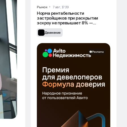
Рынок
7 авг, 17:39
Норма рентабельности
застройщиков при раскрытии
эскроу не превышает 8% —
Минстрой
Движение
Реклама