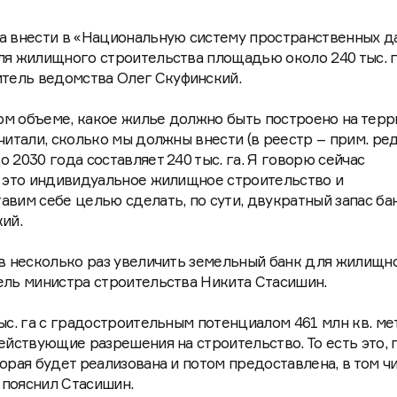
да внести в «Национальную систему пространственных д
ля жилищного строительства площадью около 240 тыс. г
тель ведомства Олег Скуфинский.
аком объеме, какое жилье должно быть построено на тер
читали, сколько мы должны внести (в реестр – прим. ред.
 2030 года составляет 240 тыс. га. Я говорю сейчас
ь это индивидуальное жилищное строительство и
авим себе целью сделать, по сути, двукратный запас ба
ий.
 в несколько раз увеличить земельный банк для жилищн
ель министра строительства Никита Стасишин.
ыс. га с градостроительным потенциалом 461 млн кв. ме
ействующие разрешения на строительство. То есть это, п
орая будет реализована и потом предоставлена, в том чи
 пояснил Стасишин.