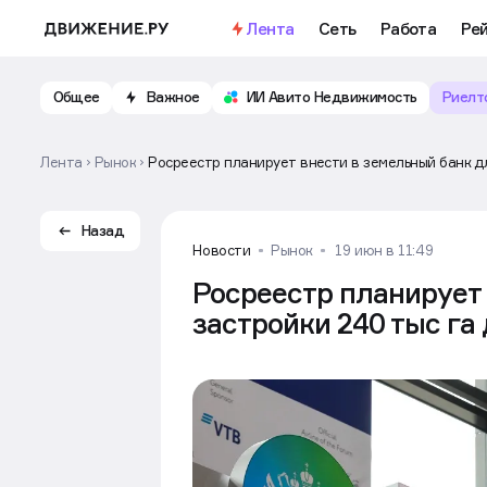
Важное
Откройте доступ к бесплатно
Лента
Сеть
Работа
Ре
Общее
Важное
ИИ Авито Недвижимость
Риелт
Лента
Рынок
Росреестр планирует внести в земельный банк д
Назад
Новости
Рынок
19 июн в 11:49
Росреестр планирует
застройки 240 тыс га 