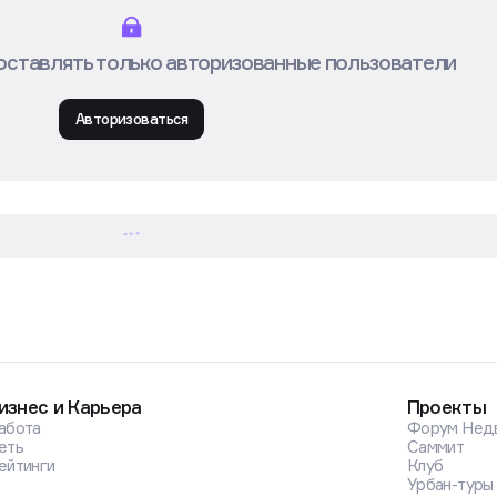
оставлять только авторизованные пользователи
Авторизоваться
изнес и Карьера
Проекты
абота
Форум Нед
еть
Саммит
ейтинги
Клуб
Урбан-туры