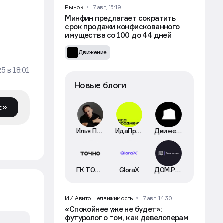
Рынок
7 авг, 15:19
Минфин предлагает сократить
срок продажи конфискованного
имущества со 100 до 44 дней
Движение
25
в
18:01
Новые блоги
с»
Илья Пискулин
ИдаПроджект
Движение
ГК ТОЧНО
GloraX
ДОМ.РФ Технологии
ИИ Авито Недвижимость
7 авг, 14:30
«Спокойнее уже не будет»:
футуролог о том, как девелоперам