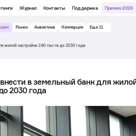
му обучению и аналитике рынка в личном кабинете риелтора
йтинги
Журнал
Контакты
Поддержка
Премия 2026
орам
Рынок
Аналитика
Коммерция
Еще 11
ля жилой застройки 240 тыс га до 2030 года
 внести в земельный банк для жило
до 2030 года