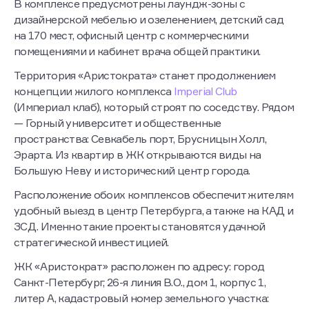
В комплексе предусмотрены лаундж-зоны с
дизайнерской мебелью и озеленением, детский сад
на 170 мест, офисный центр с коммерческими
помещениями и кабинет врача общей практики.
Территория «Аристократа» станет продолжением
концепции жилого комплекса
Imperial Club
(Империал клаб), который строят по соседству. Рядом
— Горный университет и общественные
пространства: Севкабель порт, Брусницын Холл,
Эрарта. Из квартир в ЖК открываются виды на
Большую Неву и исторический центр города.
Расположение обоих комплексов обеспечит жителям
удобный выезд в центр Петербурга, а также на КАД и
ЗСД. Именно такие проекты становятся удачной
стратегической инвестицией.
ЖК «Аристократ» расположен по адресу: город
Санкт-Петербург, 26-я линия В.О., дом 1, корпус 1,
литер А, кадастровый номер земельного участка: