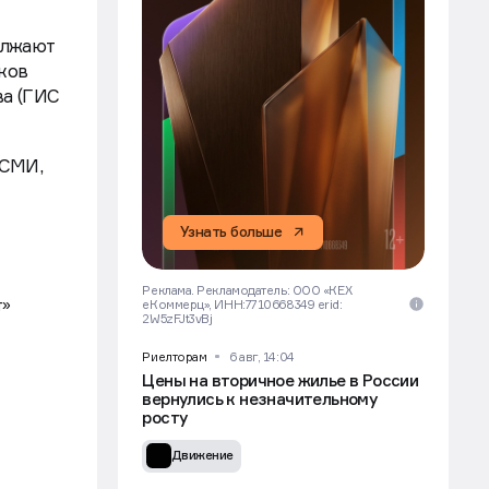
олжают
ков
ва (ГИС
 СМИ,
Узнать больше
Реклама. Рекламодатель: ООО «КЕХ
т»
еКоммерц», ИНН:7710668349 erid:
2W5zFJt3vBj
Риелторам
6 авг, 14:04
Цены на вторичное жилье в России
вернулись к незначительному
росту
Движение