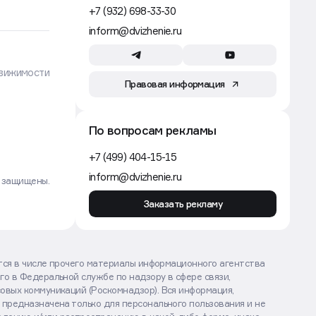
Власти Екатеринбурга ограничили
выдачу разрешения на стройку
ради проектов КРТ
Движение
Строительство
5 авг, 14:24
PR-директор ПИК покинул
компанию и открыл собственное
агентство
Движение
Аренда
5 авг, 13:30
Ритейлер Lime закроет
14 магазинов по франшизе и уйдет
в крупные форматы
Движение