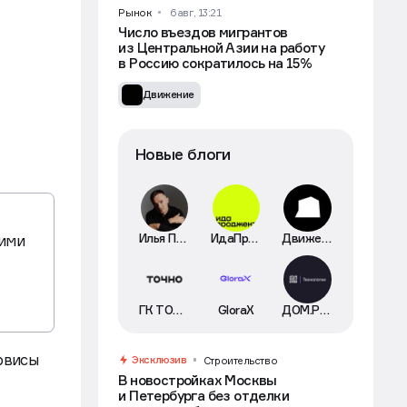
Рынок
6 авг, 13:21
Число въездов мигрантов
из Центральной Азии на работу
в Россию сократилось на 15%
Движение
Новые блоги
Илья Пискулин
ИдаПроджект
Движение
ими
ГК ТОЧНО
GloraX
ДОМ.РФ Технологии
рвисы
Эксклюзив
Строительство
В новостройках Москвы
и Петербурга без отделки