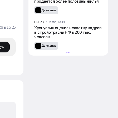
продается более половины жилья
Движение
Рынок
6 авг, 10:44
26
в
15:23
Хуснуллин оценил нехватку кадров
в стройотрасли РФ в 200 тыс.
человек
Движение
с»
УЧАСТВОВАТЬ