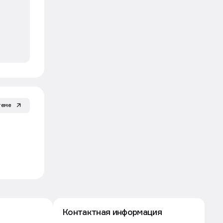
Риелторам
6 авг, 09:54
Силовики предложили возвращать
деньги за услуги риелторов
при обмане по «схеме Долиной»
Движение
Эксклюзив
Рынок
Каждая десятая поездка
теме
по России — оздоровительная
Движение
Рынок
5 авг, 16:53
Рижский вокзал в Москве в третий
раз не смогли продать с торгов за 4
млрд рублей
Движение
Строительство
5 авг, 16:30