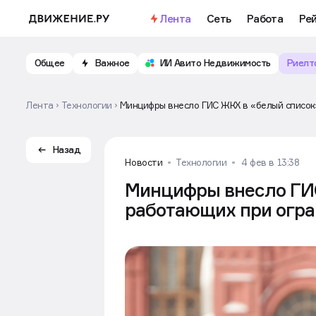
Лента
Сеть
Работа
Ре
Общее
Важное
ИИ Авито Недвижимость
Риелт
Лента
Технологии
Минцифры внесло ГИС ЖКХ в «белый список
Назад
Новости
Технологии
4 фев в 13:38
Минцифры внесло ГИС
работающих при огра