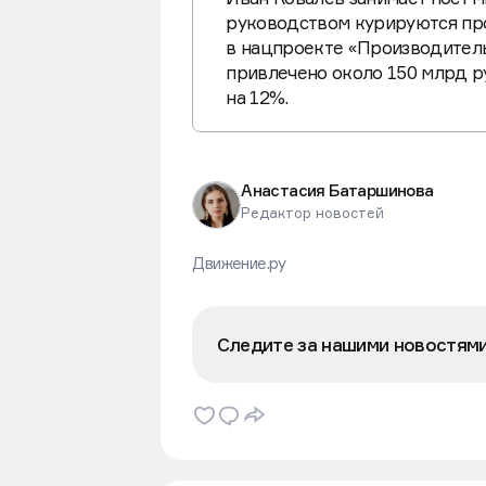
Иван Ковалев занимает пост м
руководством курируются про
в нацпроекте «Производитель
привлечено около 150 млрд р
на 12%.
Анастасия Батаршинова
Редактор новостей
Движение.ру
Следите за нашими новостям