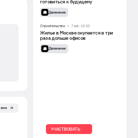
«Спокойнее уже не будет»:
футуролог о том, как девелоперам
готовиться к будущему
Движение
Строительство
7 авг, 10:20
Жилье в Москве окупается в три
раза дольше офисов
Движение
теме