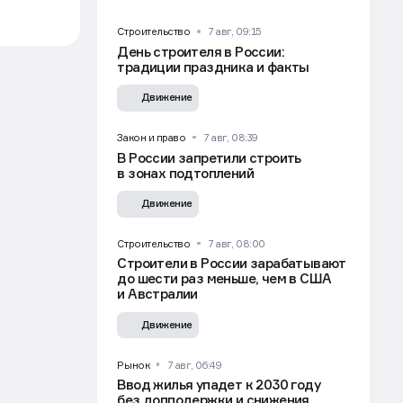
УЧАСТВОВАТЬ
Строительство
7 авг, 09:15
День строителя в России:
традиции праздника и факты
Движение
Закон и право
7 авг, 08:39
В России запретили строить
в зонах подтоплений
Движение
имума
Строительство
7 авг, 08:00
Строители в России зарабатывают
ие —
до шести раз меньше, чем в США
нии
и Австралии
Движение
за 8,7–