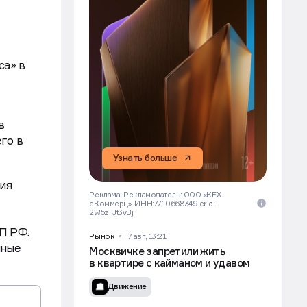
са» в
в
го в
Узнать больше
ия
Реклама. Рекламодатель: ООО «КЕХ
еКоммерц», ИНН:7710668349 erid:
2W5zFJt3vBj
П РФ.
Рынок
7 авг, 13:21
нные
Москвичке запретили жить
в квартире с кайманом и удавом