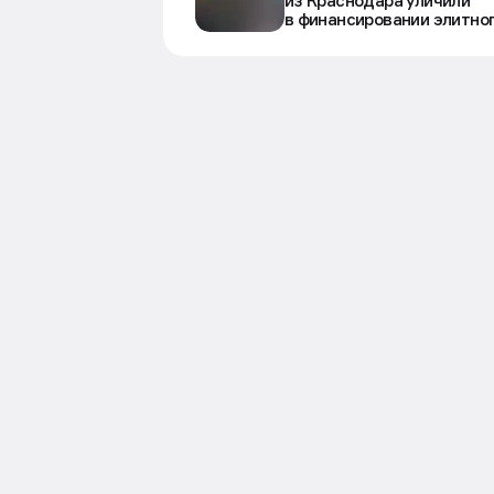
Новости
Закон и право
Высокопоставленного су
из Краснодара уличили
в финансировании элитно
в Сочи
Новости
Строительство
7 авг в 13:20
Жилье в Москве окупа
Фото: magnific.com
Разрыв в доходности между жил
с 2019 года. По итогам первого п
возвращает вложенные деньги в с
за 8,3–8,7 года. Об этом пишут 
Accent.
Для сравнения, шесть лет назад о