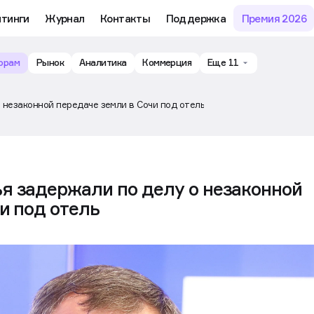
му обучению и аналитике рынка в личном кабинете риелтора
йтинги
Журнал
Контакты
Поддержка
Премия 2026
орам
Рынок
Аналитика
Коммерция
Еще 11
 незаконной передаче земли в Сочи под отель
я задержали по делу о незаконной
и под отель