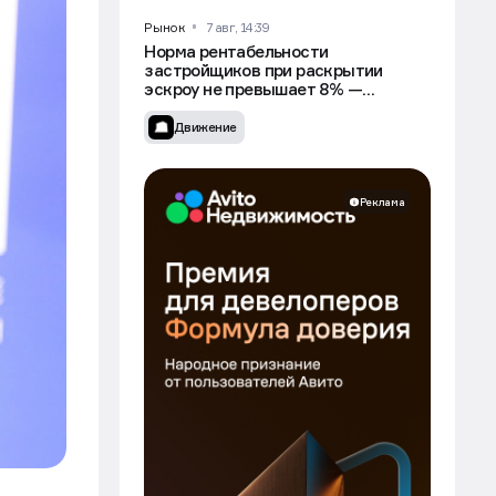
Движение
Рынок
7 авг, 14:39
Норма рентабельности
застройщиков при раскрытии
эскроу не превышает 8% —
Минстрой
Движение
Реклама