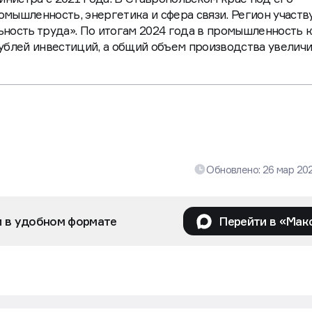
инистра с 2021 года. В Ставропольском крае под его
мышленность, энергетика и сфера связи. Регион участв
ность труда». По итогам 2024 года в промышленность 
ублей инвестиций, а общий объем производства увелич
Обновлено:
26 мар 20
и в удобном формате
Перейти в «Мак