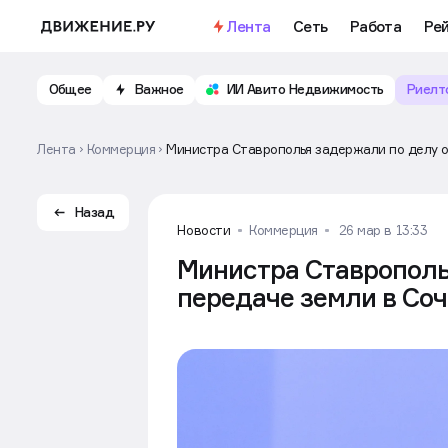
Важное
Откройте доступ к бесплатно
Лента
Сеть
Работа
Ре
Общее
Важное
ИИ Авито Недвижимость
Риелт
Лента
Коммерция
Министра Ставрополья задержали по делу о
Назад
Новости
Коммерция
26 мар в 13:33
Министра Ставрополь
передаче земли в Соч