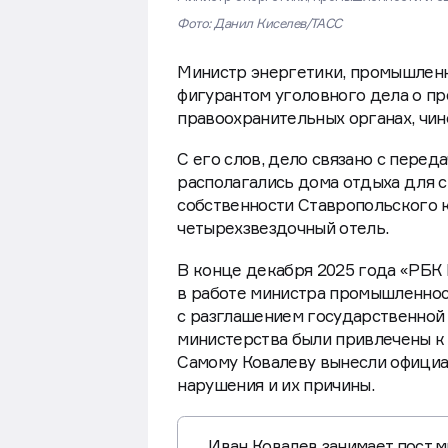
Министр энергетики, промышленности и св
Фото: Данил Киселев/ТАСС
Министр энергетики, промышленно
фигурантом уголовного дела о п
правоохранительных органах, чин
С его слов, дело связано с пере
располагались дома отдыха для с
собственности Ставропольского к
четырехзвездочный отель.
В конце декабря 2025 года «РБК
в работе министра промышленнос
с разглашением государственной 
министерства были привлечены к 
Самому Ковалеву вынесли официа
нарушения и их причины.