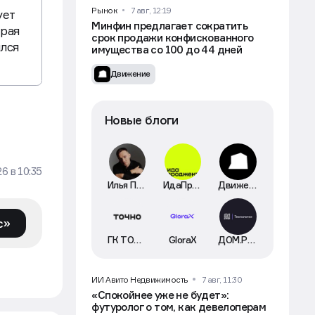
Движение
Рынок
7 авг, 12:19
ует
Минфин предлагает сократить
края
срок продажи конфискованного
ился
имущества со 100 до 44 дней
Движение
Новые блоги
26
в
10:35
Илья Пискулин
ИдаПроджект
Движение
с»
ГК ТОЧНО
GloraX
ДОМ.РФ Технологии
ИИ Авито Недвижимость
7 авг, 11:30