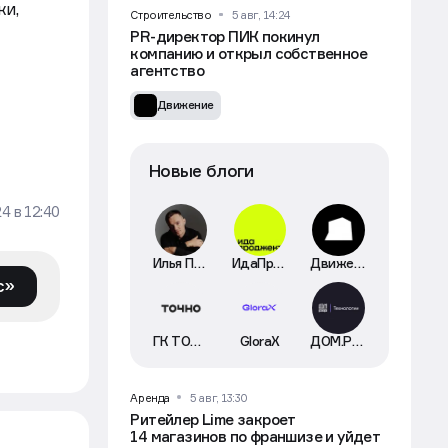
ки,
Строительство
5 авг, 14:24
PR-директор ПИК покинул
компанию и открыл собственное
агентство
Движение
Новые блоги
24
в
12:40
Илья Пискулин
ИдаПроджект
Движение
с»
ГК ТОЧНО
GloraX
ДОМ.РФ Технологии
Аренда
5 авг, 13:30
Ритейлер Lime закроет
14 магазинов по франшизе и уйдет