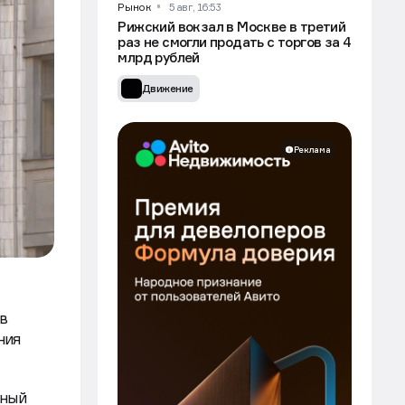
Рынок
5 авг, 16:53
Рижский вокзал в Москве в третий
раз не смогли продать с торгов за 4
млрд рублей
Движение
Реклама
в
ния
ьный