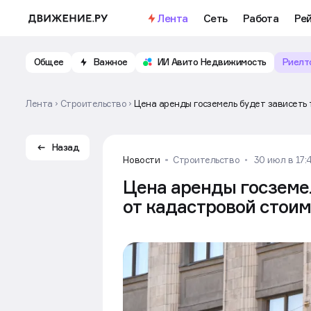
Лента
Сеть
Работа
Ре
Общее
Важное
ИИ Авито Недвижимость
Риелт
Лента
Строительство
Цена аренды госземель будет зависеть 
Назад
Новости
Строительство
30 июл в 17:
Цена аренды госземел
от кадастровой стои