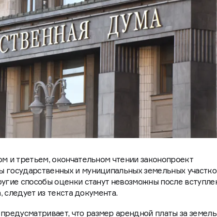
ом и третьем, окончательном чтении законопроект
ы государственных и муниципальных земельных участко
ругие способы оценки станут невозможны после вступле
а, следует из текста документа.
редусматривает, что размер арендной платы за земел