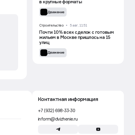
в крупные форматы
Движение
Строительство
5 авг, 11:51
Почти 10% всех сделок с готовым
жильем в Москве пришлось на 15
улиц
Движение
Контактная информация
+7 (932) 698-33-30
inform@dvizhenie.ru