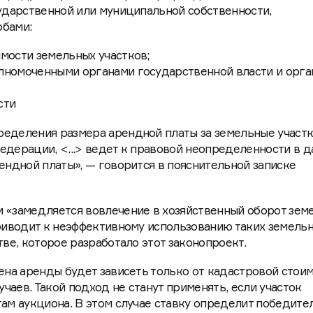
сударственной или муниципальной собственности,
обами:
мости земельных участков;
лномоченными органами государственной власти и орга
сти
ределения размера арендной платы за земельные участ
едерации, <...> ведет к правовой неопределенности в 
рендной платы», — говорится в пояснительной записке
и «замедляется вовлечение в хозяйственный оборот зем
приводит к неэффективному использованию таких земель
тве, которое разработало этот законопроект.
цена аренды будет зависеть только от кадастровой стои
чаев. Такой подход не станут применять, если участок
там аукциона. В этом случае ставку определит победите