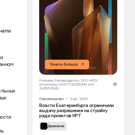
нами
ки
данном
Узнать больше
Реклама. Рекламодатель: ООО «КЕХ
еКоммерц», ИНН:7710668349 erid:
2W5zFJt3vBj
ельных
ных
Строительство
5 авг, 16:30
Власти Екатеринбурга ограничили
выдачу разрешения на стройку
ради проектов КРТ
мости
Движение
ль