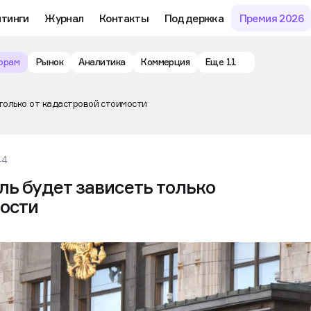
йтинги
Журнал
Контакты
Поддержка
Премия 2026
орам
Рынок
Аналитика
Коммерция
Еще 11
только от кадастровой стоимости
44
ь будет зависеть только
мости