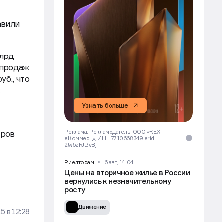
авили
млрд
 продаж
уб., что
с
Узнать больше
Реклама. Рекламодатель: ООО «КЕХ
оров
еКоммерц», ИНН:7710668349 erid:
2W5zFJt3vBj
Риелторам
6 авг, 14:04
Цены на вторичное жилье в России
вернулись к незначительному
росту
Движение
25
в
12:28