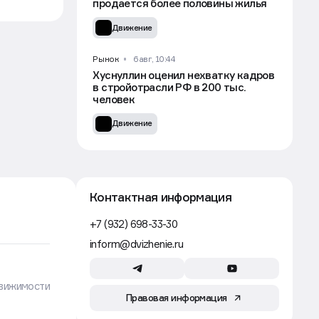
продается более половины жилья
Движение
Рынок
6 авг, 10:44
Хуснуллин оценил нехватку кадров
в стройотрасли РФ в 200 тыс.
человек
Движение
Контактная информация
+7 (932) 698-33-30
inform@dvizhenie.ru
вижимости
Правовая информация