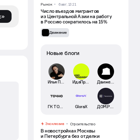
Рынок
6 авг, 13:21
Число въездов мигрантов
с»
из Центральной Азии на работу
в Россию сократилось на 15%
Движение
Новые блоги
Илья Пискулин
ИдаПроджект
Движение
ГК ТОЧНО
GloraX
ДОМ.РФ Технологии
Эксклюзив
Строительство
В новостройках Москвы
и Петербурга без отделки