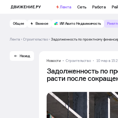
Лента
Сеть
Работа
Ре
Общее
Важное
ИИ Авито Недвижимость
Риелт
Лента
Строительство
Задолженность по проектному финансир
Назад
Новости
Строительство
10 мар в 15:
Задолженность по пр
расти после сокращен