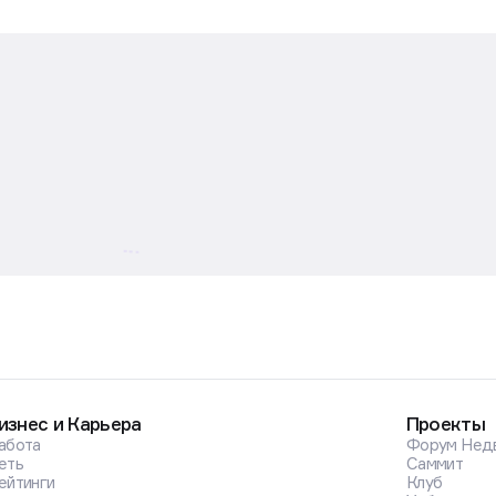
изнес и Карьера
Проекты
абота
Форум Нед
еть
Саммит
ейтинги
Клуб