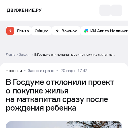
Лента
Общее
Важное
ИИ Авито Недвиж
Лента
Закон
В Госдуме отклонили проект о покупке жилья на
и
маткапитал сразу после рождения ребенка
право
Новости
Закон и право
20 мар в 17:47
В Госдуме отклонили проект
о покупке жилья
на маткапитал сразу после
рождения ребенка