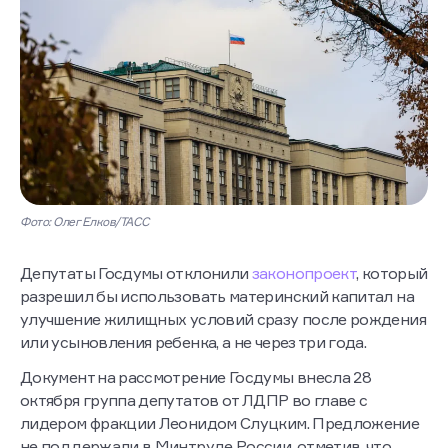
Фото: Олег Елков/ТАСС
Депутаты Госдумы отклонили
законопроект
, который
разрешил бы использовать материнский капитал на
улучшение жилищных условий сразу после рождения
или усыновления ребенка, а не через три года.
Документ на рассмотрение Госдумы внесла 28
октября группа депутатов от ЛДПР во главе с
лидером фракции Леонидом Слуцким. Предложение
не поддержали в Минтруде России, отметив, что