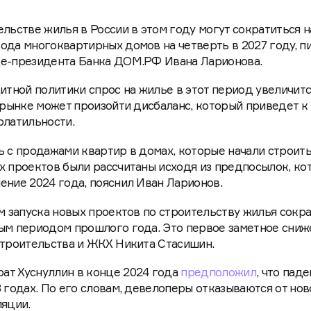
льстве жилья в России в этом году могут сократиться н
ода многоквартирных домов на четверть в 2027 году, п
це-президента Банка ДОМ.РФ Ивана Ларионова.
ной политики спрос на жилье в этот период увеличитс
а рынке может произойти дисбаланс, который приведет к
олатильности.
ь с продажами квартир в домах, которые начали строить
х проектов были рассчитаны исходя из предпосылок, ко
ение 2024 года, пояснил Иван Ларионов.
ем запуска новых проектов по строительству жилья сокр
ым периодом прошлого года. Это первое заметное сниж
строительства и ЖКХ Никита Стасишин.
ат Хуснуллин в конце 2024 года
предположил
, что пад
 годах. По его словам, девелоперы отказываются от нов
ляции.