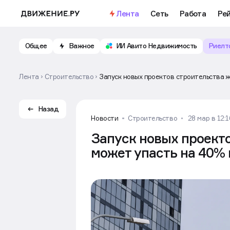
Лента
Сеть
Работа
Ре
Общее
Важное
ИИ Авито Недвижимость
Риелт
Лента
Строительство
Запуск новых проектов строительства ж
Назад
Новости
Строительство
28 мар в 12:1
Запуск новых проекто
может упасть на 40% 