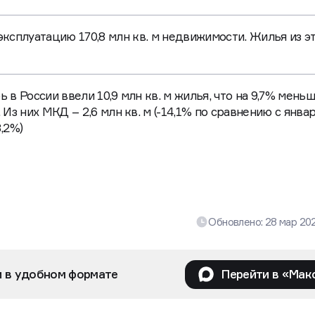
 эксплуатацию
170,8 млн кв. м недвижимости. Жилья из э
 в России ввели 10,9 млн кв. м жилья, что на 9,7% меньш
 Из них МКД – 2,6 млн кв. м (-14,1% по сравнению с янва
8,2%)
Обновлено:
28 мар 20
и в удобном формате
Перейти в «Мак