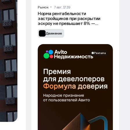
Рынок
7 авг, 17:39
Норма рентабельности
застройщиков при раскрытии
эскроу не превышает 8% —
Минстрой
Движение
Реклама