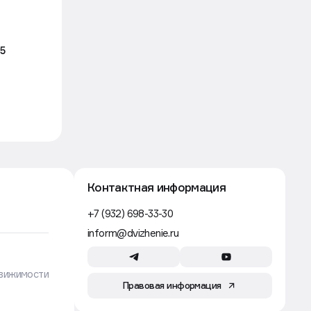
Строительство
7 авг, 12:15
День строителя в России:
5
традиции праздника и факты
Движение
Закон и право
7 авг, 11:39
В России запретили строить
в зонах подтоплений
Движение
Строительство
7 авг, 11:00
Строители в России зарабатывают
до шести раз меньше, чем в США
и Австралии
Движение
Рынок
7 авг, 09:49
Ввод жилья упадет к 2030 году
без допподержки и снижения