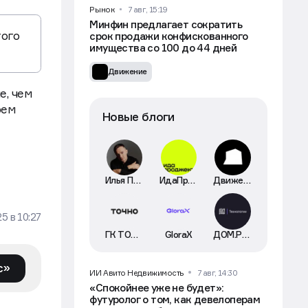
Рынок
7 авг, 15:19
Минфин предлагает сократить
того
срок продажи конфискованного
имущества со 100 до 44 дней
Движение
е, чем
рем
Новые блоги
Илья Пискулин
ИдаПроджект
Движение
25
в
10:27
ГК ТОЧНО
GloraX
ДОМ.РФ Технологии
с»
ИИ Авито Недвижимость
7 авг, 14:30
«Спокойнее уже не будет»:
футуролог о том, как девелоперам