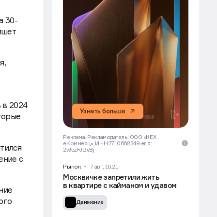
а 30-
ишет
я,
 в 2024
Узнать больше
торые
Реклама. Рекламодатель: ООО «КЕХ
еКоммерц», ИНН:7710668349 erid:
атился
2W5zFJt3vBj
ение с
Рынок
7 авг, 16:21
Москвичке запретили жить
в квартире с кайманом и удавом
ение
ого
Движение