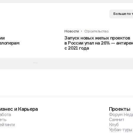
Больше по 
Новости
Строительство
ии
Запуск новых жилых проектов
елоперам
в России упал на 26% — антире
с 2021 года