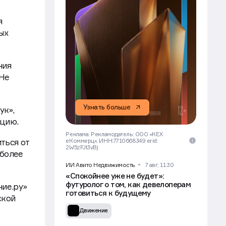
я
ых
ния
 Не
Узнать больше
ук»,
ацию.
Реклама. Рекламодатель: ООО «КЕХ
ться от
еКоммерц», ИНН:7710668349 erid:
2W5zFJt3vBj
 более
ИИ Авито Недвижимость
7 авг, 11:30
«Спокойнее уже не будет»:
футуролог о том, как девелоперам
ние.ру»
готовиться к будущему
ской
Движение