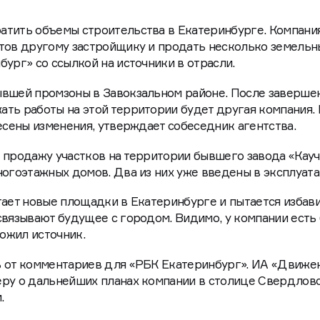
атить объемы строительства в Екатеринбурге. Компани
ктов другому застройщику и продать несколько земельн
ург» со ссылкой на источники в отрасли.
вшей промзоны в Завокзальном районе. После заверше
ть работы на этой территории будет другая компания.
несены изменения, утверждает собеседник агентства.
 продажу участков на территории бывшего завода «Кауч
ногоэтажных домов. Два из них уже введены в эксплуат
тает новые площадки в Екатеринбурге и пытается избави
связывают будущее с городом. Видимо, у компании есть
ожил источник.
ь от комментариев для «РБК Екатеринбург». ИА «Движе
еру о дальнейших планах компании в столице Свердлов
.