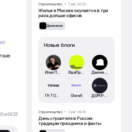
Строительство
7 авг, 10:20
Жилье в Москве окупается в три
раза дольше офисов
Движение
вил
Новые блоги
т
ствие
Илья Пискулин
ИдаПроджект
Движение
ГК ТОЧНО
GloraX
ДОМ.РФ Технологии
Строительство
7 авг, 09:15
25
в
06:33
День строителя в России:
традиции праздника и факты