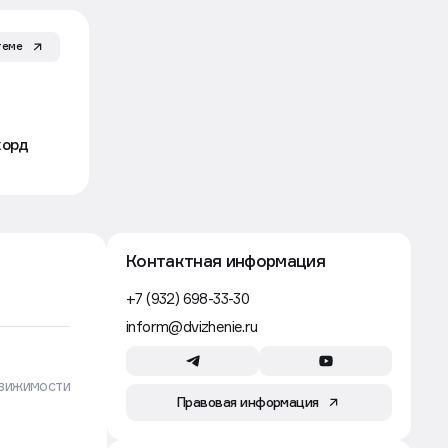
Строительство
7 авг, 08:00
Строители в России зарабатывают
до шести раз меньше, чем в США
теме
и Австралии
Движение
Рынок
7 авг, 06:49
корд
Ввод жилья упадет к 2030 году
без допподержки и снижения
«ключа» — правительство
Движение
Строительство
6 авг, 17:53
Где самые дешевые кредиты
для застройщиков в России
Движение
Строительство
6 авг, 16:40
Рынок металлоконструкций
в России сократится на 10% в 2026
году — «Евраз»