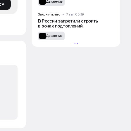
Движение
с»
Закон и право
7 авг, 08:39
В России запретили строить
в зонах подтоплений
Движение
УЧАСТВОВАТЬ