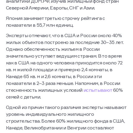
аналитики ДОМ.РФ, изучив жилищный фонд стран
Северной Америки, Европы, СНГ и Азии.
Япония занимает третью строчку рейтинга с
показатели в 55,7 млн единиц.
Эксперты отмечают, что в США и России около 40%
жилых объектов построено за последние 30–35 лет.
Однако обеспеченность жильем в России
значительно уступает ведущим странам. В то время
как в США на одного человека приходится около 72
кв. м жилой площади и примерно 2,4 комнаты, в
Канаде 65 кв. м и 2,6 комнаты, в России эти
показатели в 2–3 раза меньше. Напомним, в России
стесненность жилищных условий
испытывают
60%
семей с детьми.
Одной из причин такого различия эксперты называют
уровень индивидуального жилищного
строительства. Более 60% жилищного фонда в США,
Канаде, Великобритании и Венгрии составляют