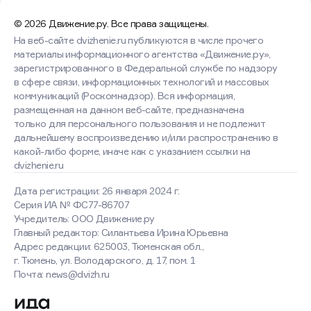
© 2026 Движение.ру. Все права защищены.
На веб-сайте dvizhenie.ru публикуются в числе прочего
материалы информационного агентства «Движение.ру»,
зарегистрированного в Федеральной службе по надзору
в сфере связи, информационных технологий и массовых
коммуникаций (Роскомнадзор). Вся информация,
размещенная на данном веб-сайте, предназначена
только для персонального пользования и не подлежит
дальнейшему воспроизведению и/или распространению в
какой-либо форме, иначе как с указанием ссылки на
dvizhenie.ru
Дата регистрации: 26 января 2024 г.
Серия ИА № ФС77-86707
Учредитель: ООО Движение.ру
Главный редактор: Силантьева Ирина Юрьевна
Адрес редакции: 625003, Тюменская обл.,
г. Тюмень, ул. Володарского, д. 17, пом. 1
Оставаясь на сайте, вы
Почта: news@dvizh.ru
соглашаетесь с использованием
cookies