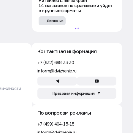
Власти Екатеринбурга ограничили
выдачу разрешения на стройку
ради проектов КРТ
Движение
Строительство
5 авг, 14:24
PR-директор ПИК покинул
компанию и открыл собственное
агентство
ом
ии
Движение
Аренда
5 авг, 13:30
, —
Ритейлер Lime закроет
14 магазинов по франшизе и уйдет
в крупные форматы
й
Движение
иной,