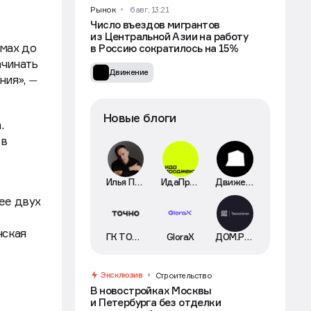
Рынок
6 авг, 13:21
Число въездов мигрантов
из Центральной Азии на работу
омах до
в Россию сократилось на 15%
ачинать
Движение
ния»,
—
Новые блоги
.
 в
Илья Пискулин
ИдаПроджект
Движение
ее двух
нская
ГК ТОЧНО
GloraX
ДОМ.РФ Технологии
Эксклюзив
Строительство
В новостройках Москвы
и Петербурга без отделки