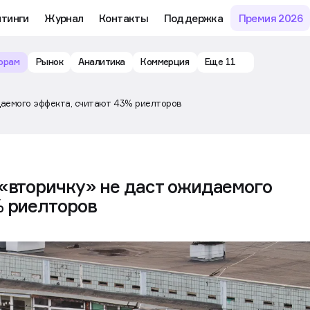
йтинги
Журнал
Контакты
Поддержка
Премия 2026
орам
Рынок
Аналитика
Коммерция
Еще 11
даемого эффекта, считают 43% риелторов
 «вторичку» не даст ожидаемого
% риелторов