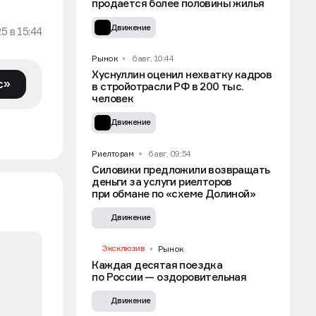
продается более половины жилья
Движение
25
в
15:44
Рынок
6 авг, 10:44
Хуснуллин оценил нехватку кадров
с»
в стройотрасли РФ в 200 тыс.
человек
Движение
УЧАСТВОВАТЬ