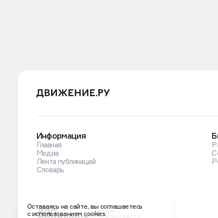
в будущем нельзя
На заседании 24 июля ЦБ повыше
Фото: magnific.com
Полностью исключать возможност
на пресс-конференции по итогам 
Эльвира Набиуллина.
«Банк России будет проводить ту
заявила Набиуллина.
При этом, по ее словам, ранее р
ставке — сохранить ее на текущем 
ЦБ также отдельно анализировал
Оставаясь на сайте, вы соглашаетесь
с использованием cookies
ее прежде всего как шок предло