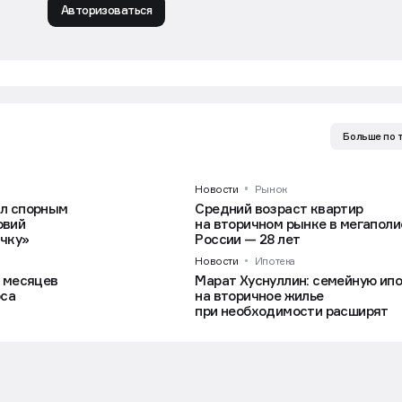
Авторизоваться
Больше по 
Новости
Рынок
ал спорным
Средний возраст квартир
овий
на вторичном рынке в мегаполи
ичку»
России — 28 лет
Новости
Ипотека
0 месяцев
Марат Хуснуллин: семейную ип
оса
на вторичное жилье
при необходимости расширят
24 июл в 15:36
чать возможность повышения ставк