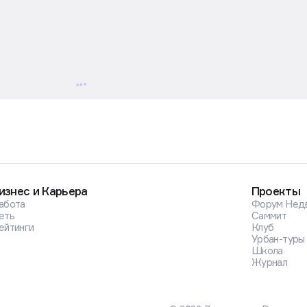
ние «ключа» предметно не рассматривал
ь повышения ключевой ставки в будущем нельзя. Об эт
заседания Совета директоров заявила глава Банка Росс
 политику, которая необходима для снижения инфляции»
егулятор рассматривал два варианта решения по ключево
уровне или снизить на 0,25 п.п.
 ситуацию на топливном рынке, однако рассматривает
жения. Денежно-кредитная политика, по словам Набиулл