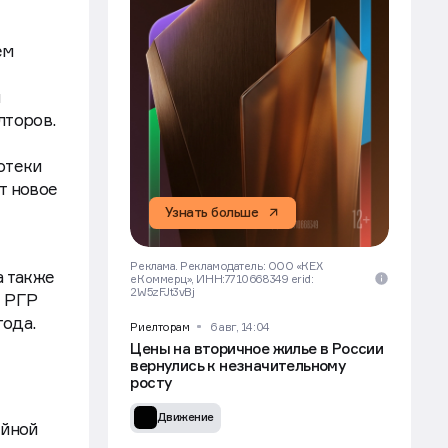
ем
ы
лторов.
отеки
т новое
Узнать больше
Реклама. Рекламодатель: ООО «КЕХ
а также
еКоммерц», ИНН:7710668349 erid:
2W5zFJt3vBj
е РГР
года.
Риелторам
6 авг, 14:04
Цены на вторичное жилье в России
вернулись к незначительному
росту
Движение
ейной