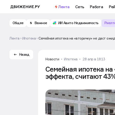
Лента
Сеть
Работа
Ре
Общее
Важное
ИИ Авито Недвижимость
Риелт
Лента
Ипотека
Семейная ипотека на «вторичку» не даст ожи
Назад
Новости
Ипотека
28 апр в 18:13
Семейная ипотека на
эффекта, считают 43