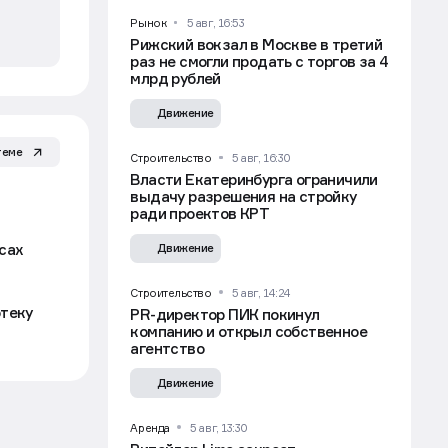
Риелторам
6 авг, 09:54
Силовики предложили возвращать
деньги за услуги риелторов
при обмане по «схеме Долиной»
Движение
теме
Эксклюзив
Рынок
Каждая десятая поездка
по России — оздоровительная
сах
Движение
Рынок
5 авг, 16:53
отеку
Рижский вокзал в Москве в третий
раз не смогли продать с торгов за 4
млрд рублей
Движение
и
Строительство
5 авг, 16:30