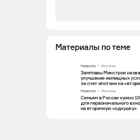
Материалы по теме
Новости
Ипотека
Замглавы Минстроя назв
улучшение жилищных усл
за счет ипотеки на «втор
Новости
Ипотека
Семьям в России нужно 1
для первоначального взн
на вторичную «однушку»
Важное
Новости
Строительство
ЦБ: полностью исклю