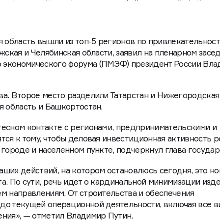
я область вышли из топ-5 регионов по привлекательнос
жская и Челябинская области, заявил на пленарном засе
 экономического форума (ПМЭФ) президент России Вл
ва. Второе место разделили Татарстан и Нижегородская
я область и Башкортостан.
тесном контакте с регионами, предпринимательскими и
тся к тому, чтобы деловая инвестиционная активность р
 городе и населенном пункте, подчеркнул глава государ
ших действий, на котором остановлюсь сегодня, это но
а. По сути, речь идет о кардинальной минимизации изд
м направлениям. От строительства и обеспечения
до текущей операционной деятельности, включая все 
ения», — отметил Владимир Путин.