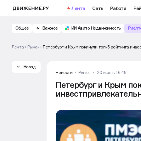
Лента
Сеть
Работа
Ре
Общее
Важное
ИИ Авито Недвижимость
Риелт
Лента
Рынок
Петербург и Крым покинули топ-5 рейтинга инве
Назад
Новости
Рынок
20 июн в 16:48
Петербург и Крым пок
инвестпривлекательн