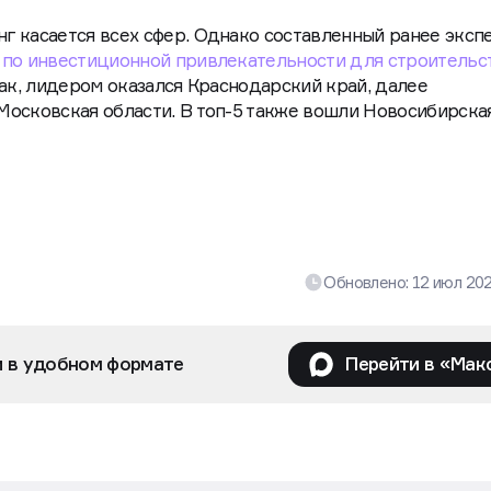
г касается всех сфер. Однако составленный ранее эксп
 по инвестиционной привлекательности для строительс
Так, лидером оказался Краснодарский край, далее
осковская области. В топ-5 также вошли Новосибирска
Обновлено:
12 июл 20
и в удобном формате
Перейти в «Мак