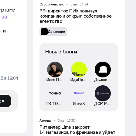
Строительство
5 авг, 14:24
ертами
PR-директор ПИК покинул
компанию и открыл собственное
тва
агентство
я и
Движение
Новые блоги
25
в
19:04
Илья Пискулин
ИдаПроджект
Движение
с»
ГК ТОЧНО
GloraX
ДОМ.РФ Технологии
Аренда
5 авг, 13:30
Ритейлер Lime закроет
14 магазинов по франшизе и уйдет