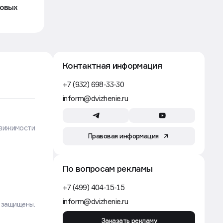
совых
Рынок
5 авг, 10:54
Владельцы ПВЗ Wildberries просят
скидки и отсрочки за аренду
на фоне падения продаж
Движение
Рынок
5 авг, 09:34
Застройщиков Москвы могут
обязать оборудовать дворы
крытыми парковками
для самокатов — СМИ
Движение
Рынок
4 авг, 18:34
В России с 1 сентября легализуют
оборот криптовалют,
но расплачиваться ими будет
нельзя
Движение