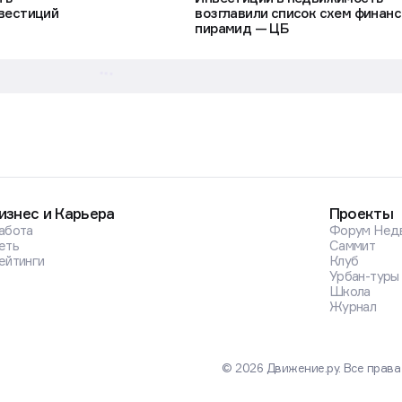
вестиций
возглавили список схем финан
пирамид — ЦБ