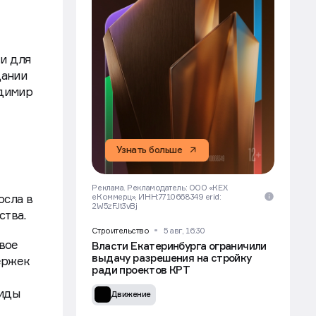
ти для
дании
адимир
Узнать больше
Реклама. Рекламодатель: ООО «КЕХ
осла в
еКоммерц», ИНН:7710668349 erid:
2W5zFJt3vBj
ства.
Строительство
5 авг, 16:30
вое
Власти Екатеринбурга ограничили
выдачу разрешения на стройку
ержек
ради проектов КРТ
виды
Движение