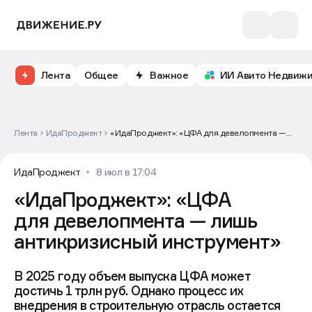
Лента
Общее
Важное
ИИ Авито Недвиж
Лента
ИдаПроджект
«ИдаПроджект»: «ЦФА для девелопмента —
лишь антикризисный инструмент»
ИдаПроджект
8 июл в 17:04
«ИдаПроджект»: «ЦФА
для девелопмента — лишь
антикризисный инструмент»
В 2025 году объем выпуска ЦФА может
достичь 1 трлн руб. Однако процесс их
внедрения в строительную отрасль остается