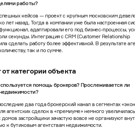
делями работы?
успешных кейсов — проект с крупным московским девел
о лет назад. Тогда в компании уже была настроенная си
функционал, адаптировали его под бизнес-процессы, ус
оли секунды. Интеграция с CRM (Customer Relationship
ила сделать работу более эффективной. В результате аг
количеству, так и по сумме.
 от категории объекта
 используется помощь брокеров? Прослеживается ли
а недвижимости?
 последние два года брокерский канал в сегментах «эко
ля агентских сделок в «премиуме» немного увеличилась
 домов застройщики зачастую вовсе не организуют вну
ью к бутиковым агентствам недвижимости.