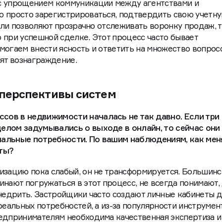
с упрощением коммуникации между агентствами и
о просто зарегистрироваться, подтвердить свою учетн
нели позволяют прозрачно отслеживать воронку продаж, т
 при успешной сделке. Этот процесс часто бывает
могаем внести ясность и ответить на множество вопрос
тят вознаграждение.
 перспективы систем
ов в недвижимости началась не так давно. Если три
елом задумывались о выходе в онлайн, то сейчас они
нальные потребности. По вашим наблюдениям, как мен
нты?
изацию пока слабый, он не трансформируется. Большинс
инают погружаться в этот процесс, не всегда понимают,
внедрить. Застройщики часто создают личные кабинеты 
реальных потребностей, а из-за популярности инструмен
едпринимателям необходима качественная экспертиза и