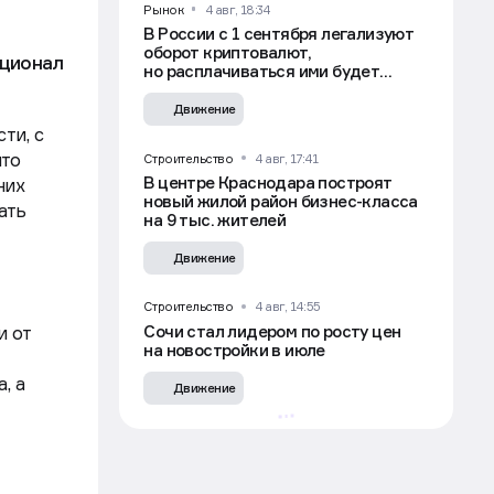
Рынок
4 авг, 18:34
В России с 1 сентября легализуют
оборот криптовалют,
кционал
но расплачиваться ими будет
нельзя
Движение
ти, с
что
Строительство
4 авг, 17:41
В центре Краснодара построят
них
новый жилой район бизнес-класса
ать
на 9 тыс. жителей
Движение
Строительство
4 авг, 14:55
Сочи стал лидером по росту цен
и от
на новостройки в июле
, а
Движение