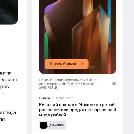
Узнать больше
ющими
 Однако
Реклама. Рекламодатель: ООО «КЕХ
еКоммерц», ИНН:7710668349 erid:
еров
2W5zFJt3vBj
 —
Рынок
5 авг, 16:53
Рижский вокзал в Москве в третий
раз не смогли продать с торгов за 4
оты, а
млрд рублей
ля
Движение