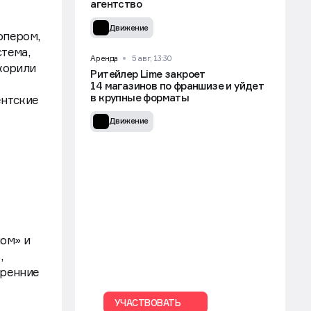
агентство
Движение
опером,
стема,
Аренда
5 авг, 13:30
корили
Ритейлер Lime закроет
14 магазинов по франшизе и уйдет
в крупные форматы
ентские
Движение
ном» и
,
тренние
УЧАСТВОВАТЬ