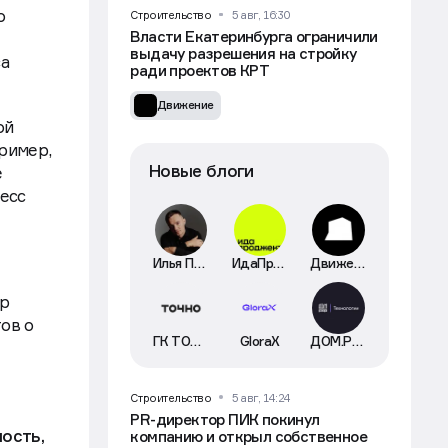
о
Строительство
5 авг, 16:30
Власти Екатеринбурга ограничили
выдачу разрешения на стройку
са
ради проектов КРТ
Движение
ой
ример,
Новые блоги
е
есс
Илья Пискулин
ИдаПроджект
Движение
ер
ов о
ГК ТОЧНО
GloraX
ДОМ.РФ Технологии
Строительство
5 авг, 14:24
PR-директор ПИК покинул
ность,
компанию и открыл собственное