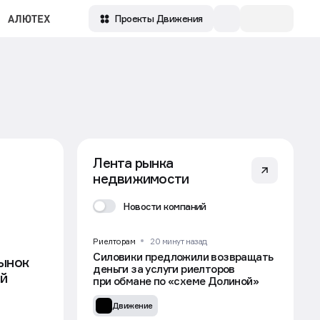
Зарегистрироваться
Войти
Проекты Движения
Лента рынка
недвижимости
Новости компаний
Риелторам
20 минут назад
Силовики предложили возвращать
рынок
деньги за услуги риелторов
й
при обмане по «схеме Долиной»
Движение