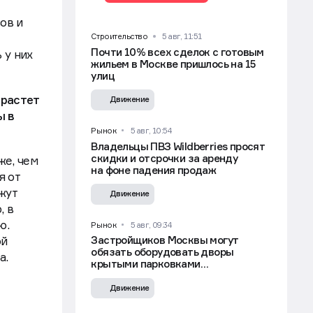
ов и
Строительство
5 авг, 11:51
Почти 10% всех сделок с готовым
 у них
жильем в Москве пришлось на 15
улиц
 растет
Движение
ы в
Рынок
5 авг, 10:54
Владельцы ПВЗ Wildberries просят
скидки и отсрочки за аренду
же, чем
на фоне падения продаж
я от
жут
Движение
, в
ю.
Рынок
5 авг, 09:34
Застройщиков Москвы могут
ой
обязать оборудовать дворы
а.
крытыми парковками
для самокатов — СМИ
Движение