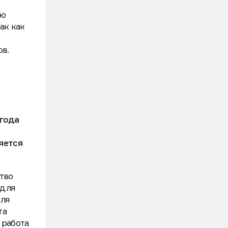
ую
ак как
ов.
 года
яется
тво
 для
для
та
 работа