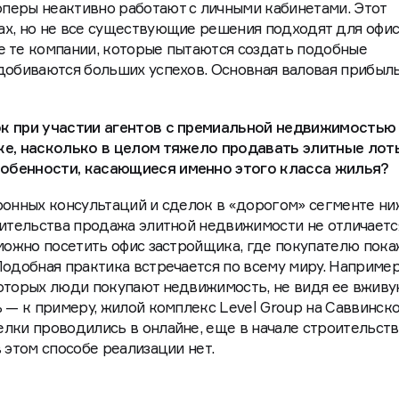
перы неактивно работают с личными кабинетами. Этот
ах, но не все существующие решения подходят для офис
е те компании, которые пытаются создать подобные
добиваются больших успехов. Основная валовая прибыль
к при участии агентов с премиальной недвижимостью
ке, насколько в целом тяжело продавать элитные лот
обенности, касающиеся именно этого класса жилья?
ронных консультаций и сделок в «дорогом» сегменте ни
оительства продажа элитной недвижимости не отличаетс
 можно посетить офис застройщика, где покупателю пока
Подобная практика встречается по всему миру. Например
которых люди покупают недвижимость, не видя ее вживу
ь — к примеру, жилой комплекс Level Group на Саввинск
лки проводились в онлайне, еще в начале строительств
 этом способе реализации нет.