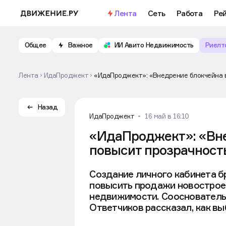
Важное
Откройте доступ к бесплатно
Лента
Сеть
Работа
Рей
Общее
Важное
ИИ Авито Недвижимость
Риелт
Лента
ИдаПроджект
«ИдаПроджект»: «Внедрение блокчейна 
Назад
ИдаПроджект
16 май в 16:10
«ИдаПроджект»: «Вне
повысит прозрачност
Создание личного кабинета б
повысить продажи новостроек
недвижимости. Соосновател
Ответчиков рассказал, как вы