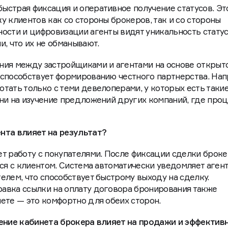
страя фиксация и оперативное получение статусов. Эт
у клиентов как со стороны брокеров, так и со стороны
ости и цифровизации агенты видят уникальность стату
и, что их не обманывают.
ния между застройщиками и агентами на основе открыт
 способствует формированию честного партнерства. Нап
тать только с теми девелоперами, у которых есть таки
ни на изучение предложений других компаний, где проц
нта влияет на результат?
т работу с покупателями. После фиксации сделки брок
ся с клиентом. Система автоматически уведомляет агент
елем, что способствует быстрому выходу на сделку.
авка ссылки на оплату договора бронирования также
ете — это комфортно для обеих сторон.
рение кабинета брокера влияет на продажи и эффектив