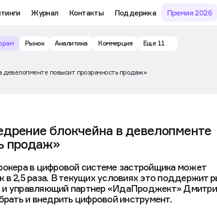
му обучению и аналитике рынка в личном кабинете риелтора
тинги
Журнал
Контакты
Поддержка
Премия 2026
орам
Рынок
Аналитика
Коммерция
Еще 11
в девелопменте повысит прозрачность продаж»
дрение блокчейна в девелопменте
ь продаж»
рокера в цифровой системе застройщика может
 в 2,5 раза. В текущих условиях это поддержит 
ь и управляющий партнер «ИдаПроджект» Дмитри
брать и внедрить цифровой инструмент.