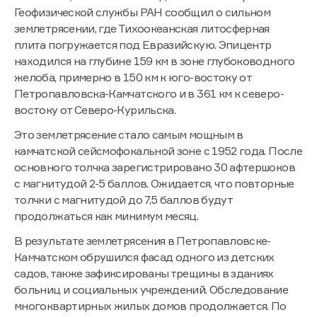
Геофизической службы РАН сообщил о сильном
землетрясении, где Тихоокеанская литосферная
плита погружается под Евразийскую. Эпицентр
находился на глубине 159 км в зоне глубоководного
желоба, примерно в 150 км к юго-востоку от
Петропавловска-Камчатского и в 361 км к северо-
востоку от Северо-Курильска.
Это землетрясение стало самым мощным в
камчатской сейсмофокальной зоне с 1952 года. После
основного толчка зарегистрировано 30 афтершоков
с магнитудой 2-5 баллов. Ожидается, что повторные
толчки с магнитудой до 7,5 баллов будут
продолжаться как минимум месяц.
В результате землетрясения в Петропавловске-
Камчатском обрушился фасад одного из детских
садов, также зафиксированы трещины в зданиях
больниц и социальных учреждений. Обследование
многоквартирных жилых домов продолжается. По