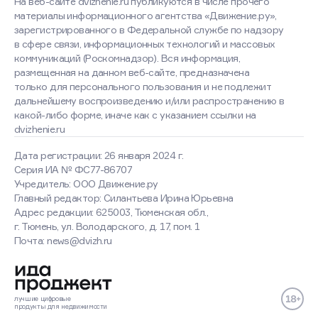
На веб-сайте dvizhenie.ru публикуются в числе прочего
материалы информационного агентства «Движение.ру»,
зарегистрированного в Федеральной службе по надзору
в сфере связи, информационных технологий и массовых
коммуникаций (Роскомнадзор). Вся информация,
размещенная на данном веб-сайте, предназначена
только для персонального пользования и не подлежит
дальнейшему воспроизведению и/или распространению в
какой-либо форме, иначе как с указанием ссылки на
dvizhenie.ru
Дата регистрации: 26 января 2024 г.
Серия ИА № ФС77-86707
Учредитель: ООО Движение.ру
Главный редактор: Силантьева Ирина Юрьевна
Адрес редакции: 625003, Тюменская обл.,
г. Тюмень, ул. Володарского, д. 17, пом. 1
Оставаясь на сайте, вы
Почта: news@dvizh.ru
соглашаетесь с использованием
cookies
Хорошо
Подробнее
лучшие
цифровые
продукты
для недвижимости