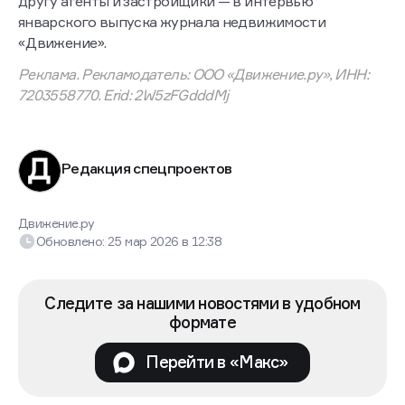
другу агенты и застройщики — в интервью
январского выпуска журнала недвижимости
«Движение».
Реклама. Рекламодатель: ООО «Движение.ру», ИНН:
7203558770. Erid: 2W5zFGdddMj
Редакция спецпроектов
Движение.ру
Обновлено:
25 мар 2026
в
12:38
Следите за нашими новостями в удобном
формате
Перейти в «Макс»