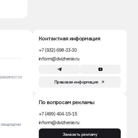
Рынок
5 авг, 07:54
Владельцы ПВЗ Wildberries просят
скидки и отсрочки за аренду
на фоне падения продаж
Движение
Рынок
5 авг, 06:34
Застройщиков Москвы могут
обязать оборудовать дворы
крытыми парковками
для самокатов — СМИ
Движение
Рынок
4 авг, 18:34
В России с 1 сентября легализуют
оборот криптовалют,
но расплачиваться ими будет
нельзя
Движение