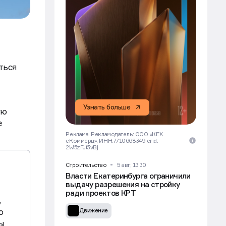
ться
Узнать больше
ую
е
Реклама. Рекламодатель: ООО «КЕХ
еКоммерц», ИНН:7710668349 erid:
2W5zFJt3vBj
Строительство
5 авг, 13:30
Власти Екатеринбурга ограничили
выдачу разрешения на стройку
ради проектов КРТ
,
о
Движение
ы