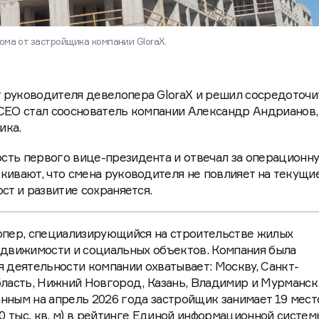
ома от застройщика компании GloraX.
 руководителя девелопера GloraX и решил сосредоточи
 CEO стал сооснователь компании Александр Андрианов,
ика.
сть первого вице-президента и отвечал за операционн
кивают, что смена руководителя не повлияет на текущи
ст и развитие сохраняется.
опер, специализирующийся на строительстве жилых
движимости и социальных объектов. Компания была
ия деятельности компании охватывает: Москву, Санкт-
ласть, Нижний Новгород, Казань, Владимир и Мурманск
анным на апрель 2026 года застройщик занимает 19 мест
0 тыс. кв. м) в рейтинге Единой информационной систем