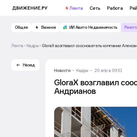
Лента
Сеть
Работа
Ре
Общее
Важное
ИИ Авито Недвижимость
Риелт
Лента
Кадры
GloraX возглавил сооснователь компании Алекс
Назад
Новости
Кадры
20 апр в 09:51
GloraX возглавил со
Андрианов