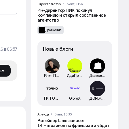
Строительство
5 авг, 11:24
PR-директор ПИК покинул
компанию и открыл собственное
агентство
Движение
Новые блоги
26
в
06:57
с»
Илья Пискулин
ИдаПроджект
Движение
ГК ТОЧНО
GloraX
ДОМ.РФ Технологии
Аренда
5 авг, 10:30
Ритейлер Lime закроет
14 магазинов по франшизе и уйдет