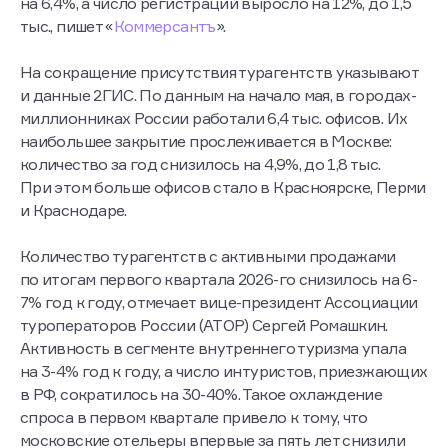
на 6,4%, а число регистраций выросло на 12%, до 1,5
тыс., пишет «
Коммерсантъ
».
На сокращение присутствия турагентств указывают
и данные 2ГИС. По данным на начало мая, в городах-
миллионниках России работали 6,4 тыс. офисов. Их
наибольшее закрытие прослеживается в Москве:
количество за год снизилось на 4,9%, до 1,8 тыс.
При этом больше офисов стало в Красноярске, Перми
и Краснодаре.
Количество турагентств с активными продажами
по итогам первого квартала 2026-го снизилось на 6-
7% год к году, отмечает вице-президент Ассоциации
туроператоров России (АТОР) Сергей Ромашкин.
Активность в сегменте внутреннего туризма упала
на 3-4% год к году, а число интуристов, приезжающих
в РФ, сократилось на 30-40%. Такое охлаждение
спроса в первом квартале привело к тому, что
московские отельеры впервые за пять лет снизили