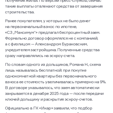
квартир, однако просят делать это уже после
получения жилья. По версии пресс-службы, сейчас
такие выплаты отвлекают средства от завершения
строительства.
Ранее покупателям, у которых не было денег
на первоначальный взнос по ипотеке,
«СЗ „Максимум“» предлагал беспроцентный заем.
Формально договор оформлялся не с компанией,
а с физлицом — Александром Бураковским,
учредителем застройщика. Полученные средства
сразу направлялись на эскроу-счета.
По словам одного из дольщиков, Романа Н., схема
лишь называлась бесплатной: при покупке
однокомнатной квартиры без первоначального
взноса ее стоимость увеличивалась примерно на 9%.
В договоре указывалось, что заем автоматически
закрывается в декабре 2025 года — после передачи
ключей дольщику и раскрытия эскроу-счетов.