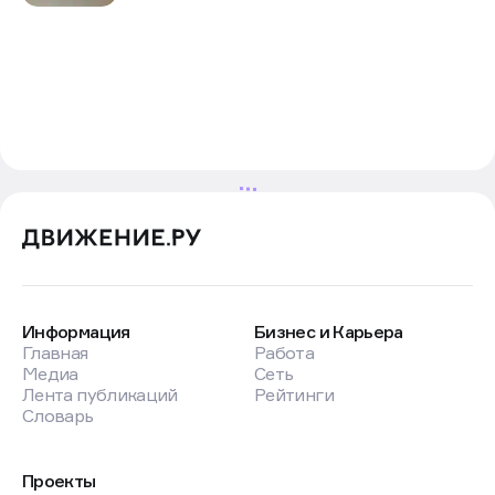
Новости
Рынок
7 авг в 16:21
Москвичке запретили жить
в квартире с кайманом
и удавом
Из 30 животных пенсионерке разрешили оставить
только двух собак