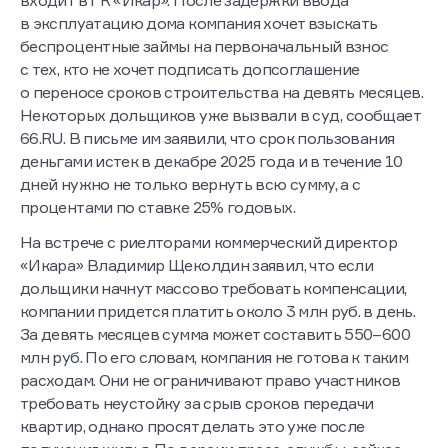
требования от компании «СЗ Максимум», которая
входит в ГК «Икар». После задержки ввода
в эксплуатацию дома компания хочет взыскать
беспроцентные займы на первоначальный взнос
с тех, кто не хочет подписать допсоглашение
о переносе сроков строительства на девять месяцев.
Некоторых дольщиков уже вызвали в суд, сообщает
66.RU. В письме им заявили, что срок пользования
деньгами истек в декабре 2025 года и в течение 10
дней нужно не только вернуть всю сумму, а с
процентами по ставке 25% годовых.
На встрече с риелторами коммерческий директор
«Икара» Владимир Щеколдин заявил, что если
дольщики начнут массово требовать компенсации,
компании придется платить около 3 млн руб. в день.
За девять месяцев сумма может составить 550–600
млн руб. По его словам, компания не готова к таким
расходам. Они не ограничивают право участников
требовать неустойку за срыв сроков передачи