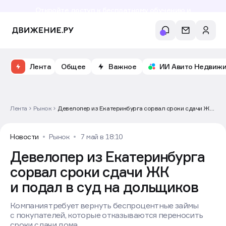
Откройте доступ к бесплатному обучению и
аналитике рынка в личном кабинете риелтора
Лента
Общее
Важное
ИИ Авито Недвиж
Лента
Рынок
Девелопер из Екатеринбурга сорвал сроки сдачи ЖК
и подал в суд на дольщиков
Новости
Рынок
7 май в 18:10
Девелопер из Екатеринбурга
сорвал сроки сдачи ЖК
и подал в суд на дольщиков
Компания требует вернуть беспроцентные займы