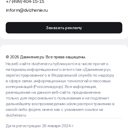
разрешил оставить только двух собак,
сообщили
в пресс-службе Мосгорсуда.
Соседи давно жаловались на сильный запах,
насекомых и грязь. По их словам, собак
не выгуливали, а биологические отходы от живого
корма не вывозили и не передавали
специализированным службам. Управляющая
организация обратилась с требованием освободить
помещение от зверей, запретить их содержание
в дальнейшем и привести жилье в надлежащее
санитарно-гигиеническое состояние. Суд поддержал
их частично: двух собак женщине оставили, но
велели привести квартиру в порядок и заплатить 20
тыс. руб. судебных расходов. Также за каждый день,
пока решение не выполнено, она должна платить по 1
тыс. руб.
Напомним, в середине мая 2025 года российские
власти утвердили список животных, чье домашнее