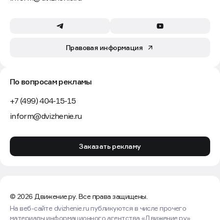
Фото: Profitbase
Цифровая экосистема Profitbase
опросила
более 100
девелоперов и агентов о желаемом инструменте
для партнерских продаж, который помогает
масштабировать канал и снижать операционную
нагрузку. Респонденты обозначили разные, но
дополняющие друг друга требования. Девелоперы
рассчитывают на рост самостоятельности агентов,
ускорение обработки заявок и прозрачную аналитику
по каналу. Агенты — на быструю фиксацию клиентов,
удобные инструменты подбора объектов
и возможность бронировать лоты без лишней
коммуникации с застройщиком.
Девелоперы с налаженным агентским каналом
открыты к сервисам, которые можно адаптировать
под внутренние процессы. Ключевые требования:
разграничение доступа к ассортименту;