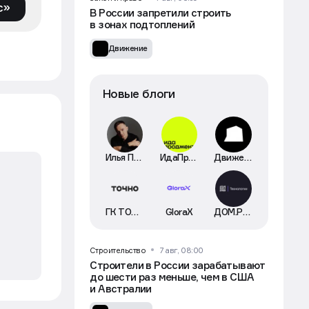
с»
В России запретили строить
в зонах подтоплений
Движение
Новые блоги
Илья Пискулин
ИдаПроджект
Движение
ГК ТОЧНО
GloraX
ДОМ.РФ Технологии
Строительство
7 авг, 08:00
Строители в России зарабатывают
до шести раз меньше, чем в США
и Австралии