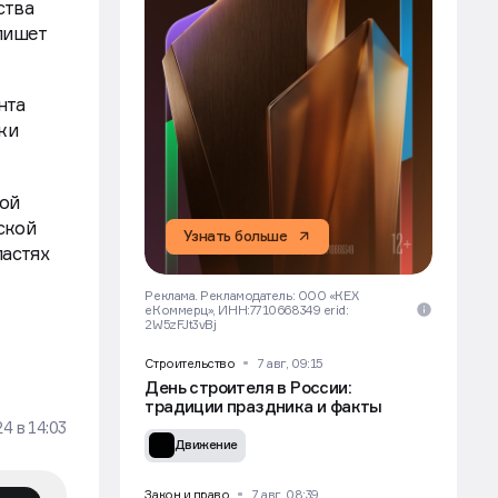
ства
пишет
нта
ки
той
ской
Узнать больше
ластях
Реклама. Рекламодатель: ООО «КЕХ
еКоммерц», ИНН:7710668349 erid:
2W5zFJt3vBj
Строительство
7 авг, 09:15
День строителя в России:
традиции праздника и факты
24
в
14:03
Движение
Закон и право
7 авг, 08:39