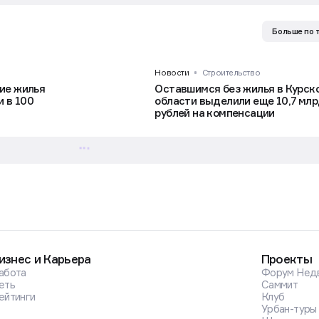
Больше по 
Новости
Строительство
ие жилья
Оставшимся без жилья в Курск
и в 100
области выделили еще 10,7 мл
рублей на компенсации
изнес и Карьера
Проекты
абота
Форум Нед
еть
Саммит
ейтинги
Клуб
Урбан-туры