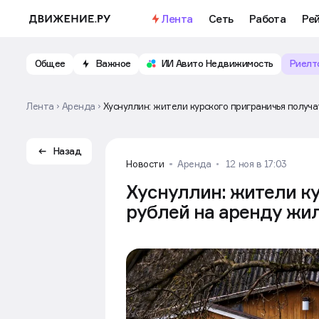
Лента
Сеть
Работа
Ре
Общее
Важное
ИИ Авито Недвижимость
Риелт
Лента
Аренда
Хуснуллин: жители курского приграничья получа
Назад
Новости
Аренда
12 ноя в 17:03
Хуснуллин: жители ку
рублей на аренду жи