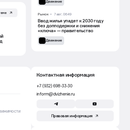
Движение
теме
Рынок
7 авг, 06:49
Ввод жилья упадет к 2030 году
без допподержки и снижения
«ключа» — правительство
ой
рд
Движение
Контактная информация
+7 (932) 698-33-30
inform@dvizhenie.ru
вижимости
Правовая информация