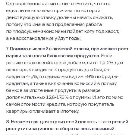
Одновременно с этим стоит отметить, что это
едва ли не ключевая причина, по которой
действующую ставку должны начать снижать,
потому что иначе вся проделанная работа
по «подсушке» экономики пойдет коту под хвост,
а на восстановление уйдут годы.
7. Помимо высокой ключевой ставки, произошел рост
маржинальности банковских продуктов.
Если
раньше к ключевой ставке добавляли от 1,5-2% для
некоторых кредитных продуктов, для бридж-
кредита 4-5%, то сейчас мы видим +9% по бридж-
кредитам, а также включение комиссий в пользу
банков за ипотечные продукты в размере
дополнительных 12,6-17,6% от суммы. И это помимо
самой стоимости кредита, которую покупатель
квартиры оплачивает в ипотеку.
8. Незаметная для строителей новость — это резкий
рост утилизационного сбора на весь ввозимый