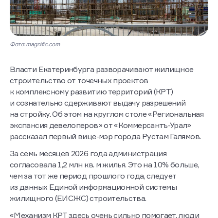
Фото: magnific.com
Власти Екатеринбурга разворачивают жилищное
строительство от точечных проектов
к комплексному развитию территорий (КРТ)
и сознательно сдерживают выдачу разрешений
на стройку. Об этом на круглом столе «Региональная
экспансия девелоперов» от «Коммерсантъ-Урал»
рассказал первый вице-мэр города Рустам Галямов.
За семь месяцев 2026 года администрация
согласовала 1,2 млн кв. м жилья. Это на 10% больше,
чем за тот же период прошлого года, следует
из данных Единой информационной системы
жилищного (ЕИСЖС) строительства.
«Механизм КРТ здесь очень сильно помогает, люди