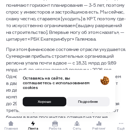
понимают горизонт планирования — 3-5 лет, поэтому
спрос у инвесторов и застройщиков есть. Мы сейчас,
скажу честно, стараемся [уходить] в КРТ, поэтому где-
то искусственно ограничиваем [выдачу разрешений
на строительство]. Впервые могу об этом сказать», —
цитирует «РБК Екатеринбург» Галямова.
При этом финансовое состояние отрасли ухудшается.
Суммарная прибыль строительных организаций
региона упала почти вдвое — с 18,31 млрд до 9,89
млрд руб. по итогам первой половины 2026 год.
Одновременно суммарный убыток вырос более чем
Оставаясь на сайте, вы
соглашаетесь с использованием
в два раза — с 1,47 млрд до 3,69 млрд руб., следует
cookies
из данных Свердловскстата. Доля убыточных
компаний в отрасли за год увеличилась с 18,7%
Хорошо
Подробнее
до 29,4%, то есть убыточной является почти каждая
третья. Всю рентабельность девелоперы «отдают
банкам в виде процентов», отмечал на том же
круглом столе президент «Гильдии строителей
Главная
Лента
Работа
Сеть
Рейтинг
Ещё
Урала» Вячеслав Трапезников. По его словам, часть