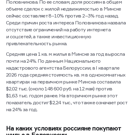
Половникова. По ее словам, доля россиян в общем
объеме сделок с жилой недвижимостью в Минске
сейчас составляет 8–10% против 2–3% год назад.
Среди причин роста интереса Половникова назвала
отсутствие ограничений на работу интернета
и соцсетей, а также инвестиционную
привлекательность рынка.
Средняя цена 1 кв. м жилья в Минске за год выросла
почти на 24%. По данным Национального
кадастрового агентства Белоруссии, в I квартале
2026 года средняя стоимость кв. м в однокомнатных
квартирах на первичном рынке Минска составила
$2,02 тыс. (около 148 600 руб. на 12 мая) против
$1,63 тыс. годом ранее. На вторичном рынке этот
показатель достиг $2,24 тыс., что также означает рост
на 24% за год.
На каких условиях россияне покупают
жилье в Белоруссии