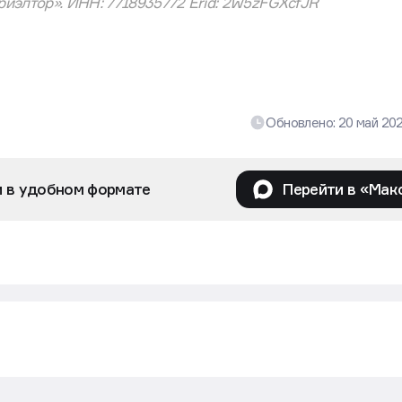
оперу перед изменением ставки.
иэлтор». ИНН: 7718935772 Erid: 2W5zFGXcfJR
Обновлено:
20 май 20
и в удобном формате
Перейти в «Мак