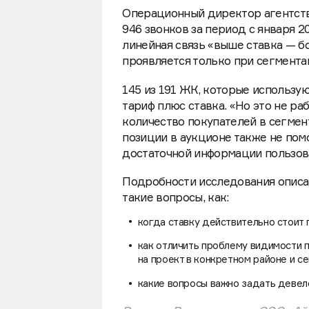
управления ставками работает на
делают ставки за показ объявлени
Операционный директор агентств
946 звонков за период с января 2
линейная связь «выше ставка — б
проявляется только при сегмента
145 из 191 ЖК, которые использую
тариф плюс ставка. «Но это не ра
количество покупателей в сегмен
позиции в аукционе также не помо
достаточной информации пользов
Подробности исследования опис
такие вопросы, как:
когда ставку действительно стоит 
как отличить проблему видимости 
на проект в конкретном районе и се