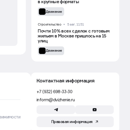
Ритейлер Lime закроет
14 магазинов по франшизе и уйдет
в крупные форматы
Движение
Строительство
5 авг, 11:51
Почти 10% всех сделок с готовым
жильем в Москве пришлось на 15
улиц
Движение
Контактная информация
+7 (932) 698-33-30
inform@dvizhenie.ru