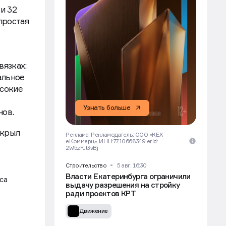
елоперы
аче.
и 32
простая
вязках:
альное
ысокие
Узнать больше
онов.
скрыл
Реклама. Рекламодатель: ООО «КЕХ
еКоммерц», ИНН:7710668349 erid:
2W5zFJt3vBj
Строительство
5 авг, 16:30
Власти Екатеринбурга ограничили
са
выдачу разрешения на стройку
ради проектов КРТ