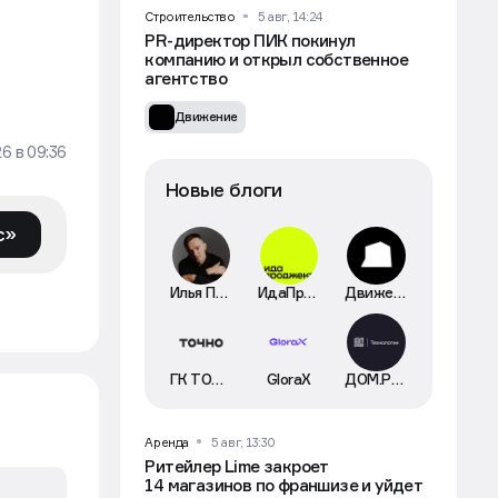
Движение
Строительство
5 авг, 14:24
PR-директор ПИК покинул
компанию и открыл собственное
агентство
Движение
26
в
09:36
Новые блоги
с»
Илья Пискулин
ИдаПроджект
Движение
ГК ТОЧНО
GloraX
ДОМ.РФ Технологии
Аренда
5 авг, 13:30