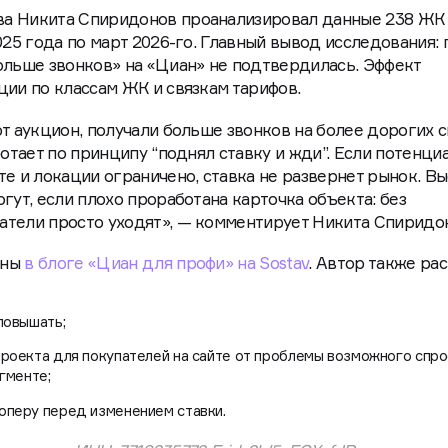
 «Циан». Речь о механике аукциона на классифайде: дев
я, и чем она выше, тем заметнее карточка объекта в выд
а Никита Спиридонов проанализировал данные 238 ЖК 
025 года по март 2026-го. Главный вывод исследования: 
ольше звонков» на «Циан» не подтвердилась. Эффект
ции по классам ЖК и связкам тарифов.
т аукцион, получали больше звонков на более дорогих с
ботает по принципу “поднял ставку и жди”. Если потенци
те и локации ограничено, ставка не развернет рынок. В
гут, если плохо проработана карточка объекта: без
атели просто уходят», — комментирует Никита Спирид
аны
в блоге «Циан для профи» на Sostav
. Автор также ра
повышать;
проекта для покупателей на сайте от проблемы возможного спро
гменте;