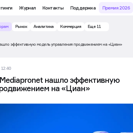
му обучению и аналитике рынка в личном кабинете риелтора
йтинги
Журнал
Контакты
Поддержка
Премия 2026
орам
Рынок
Аналитика
Коммерция
Еще 11
нашло эффективную модель управления продвижением на «Циан»
 12:40
Mediapronet нашло эффективную
продвижением на «Циан»