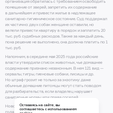
не выгуливали, а биологические отходы от живого
корма не вывозили и не передавали
специализированным службам. Управляющая
организация обратилась с требованием освободить
помещение от зверей, запретить их содержание
в дальнейшем и привести жилье в надлежащее
санитарно-гигиеническое состояние. Суд поддержал
их частично: двух собак женщине оставили, но
велели привести квартиру в порядок и заплатить 20
тыс. руб. судебных расходов. Также за каждый день,
пока решение не выполнено, она должна платить по 1
тыс. руб.
Напомним, в середине мая 2025 года российские
власти утвердили список животных, чье домашнее
содержание признано незаконным. В нем 121 вид —
сервалы, тигры, гиеновые собаки, лисицы и др.
Но штраф грозит не только за экзотику: даже
Оставаясь на сайте, вы
обычные домашние питомцы могут стать поводом
соглашаетесь с использованием
для разбирательств, если владелец нарушает
cookies