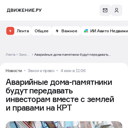
Лента
Общее
Важное
ИИ Авито Недвиж
Лента
Закон
Аварийные дома-памятники будут передавать
и
инвесторам вместе с землей и правами на КРТ
право
Новости
Закон и право
4 июн в 11:06
Аварийные дома-памятники
будут передавать
инвесторам вместе с землей
и правами на КРТ