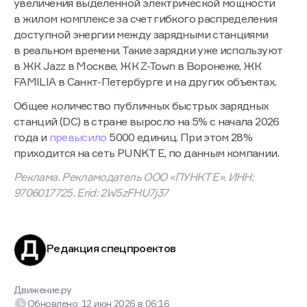
увеличения выделенной электрической мощности
в жилом комплексе за счет гибкого распределения
доступной энергии между зарядными станциями
в реальном времени. Такие зарядки уже используют
в ЖК Jazz в Москве, ЖК Z-Town в Воронеже, ЖК
FAMILIA в Санкт-Петербурге и на других объектах.
Общее количество публичных быстрых зарядных
станций (DC) в стране выросло на 5% с начала 2026
года и
превысило
5000 единиц. При этом 28%
приходится на сеть PUNKT E, по данным компании.
Реклама. Рекламодатель ООО «ПУНКТ Е». ИНН:
9706017725. Erid: 2W5zFHU7j37
Редакция спецпроектов
Движение.ру
Обновлено:
12 июн 2026
в
06:16