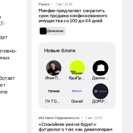
Рынок
7 авг, 12:19
Минфин предлагает сократить
срок продажи конфискованного
ю
имущества со 100 до 44 дней
T-
Движение
дет
Новые блоги
ативно-
нных
ботает
Илья Пискулин
ИдаПроджект
Движение
ет
ома
ГК ТОЧНО
GloraX
ДОМ.РФ Технологии
ИИ Авито Недвижимость
7 авг, 11:30
«Спокойнее уже не будет»:
футуролог о том, как девелоперам