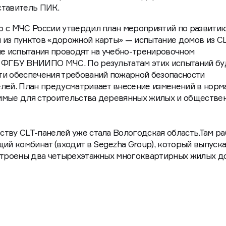
ставитель ПИК.
о с МЧС России утвердил план мероприятий по развити
 из пунктов «дорожной карты» — испытание домов из CL
ие испытания проводят на учебно-тренировочном
 ФГБУ ВНИИПО МЧС. По результатам этих испытаний бу
ти обеспечения требований пожарной безопасности
лей. План предусматривает внесение изменений в норм
имые для строительства деревянных жилых и обществе
тву CLT-панелей уже стала Вологодская область.Там ра
й комбинат (входит в Segezha Group), который выпуска
остроены два четырехэтажных многоквартирных жилых д