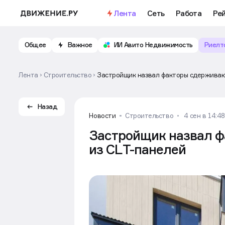
Лента
Сеть
Работа
Ре
Общее
Важное
ИИ Авито Недвижимость
Риелт
Лента
Строительство
Застройщик назв
Назад
Новости
Строительство
4 сен в 14:48
Застройщик назвал 
из CLТ-панелей