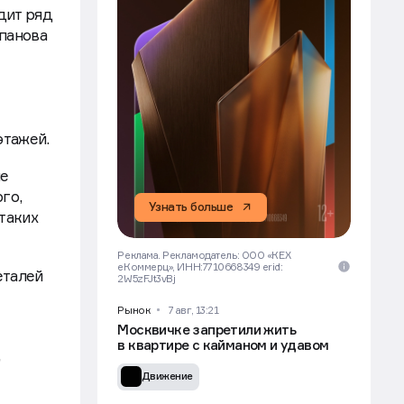
дит ряд
панова
этажей.
ле
го,
Узнать больше
таких
Реклама. Рекламодатель: ООО «КЕХ
еКоммерц», ИНН:7710668349 erid:
еталей
2W5zFJt3vBj
Рынок
7 авг, 13:21
Москвичке запретили жить
в квартире с кайманом и удавом
,
Движение