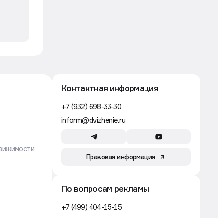
Строители в России зарабатывают
до шести раз меньше, чем в США
и Австралии
Движение
Рынок
7 авг, 06:49
Ввод жилья упадет к 2030 году
без допподержки и снижения
«ключа» — правительство
Движение
Строительство
6 авг, 17:53
Где самые дешевые кредиты
для застройщиков в России
Движение
Строительство
6 авг, 16:40
Рынок металлоконструкций
в России сократится на 10% в 2026
году — «Евраз»