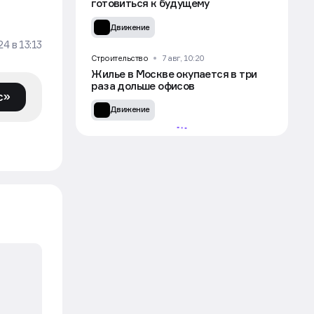
готовиться к будущему
Движение
024
в
13:13
Строительство
7 авг, 10:20
Жилье в Москве окупается в три
раза дольше офисов
с»
Движение
Строительство
7 авг, 09:15
День строителя в России:
традиции праздника и факты
Движение
Закон и право
7 авг, 08:39
В России запретили строить
в зонах подтоплений
Движение
Строительство
7 авг, 08:00