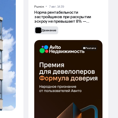
Рынок
7 авг, 14:39
Норма рентабельности
застройщиков при раскрытии
эскроу не превышает 8% —
Минстрой
Движение
Реклама