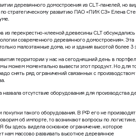
витии деревянного домостроения из CLТ-панелей, но ви
 по стратегическому развитию ПАО «ПИК СЗ» Елена Сте
уме.
в из перекрестно-клееной древесины CLT обсуждались
нологии современного деревянного домостроения». Эта
только малоэтажные дома, но и здания высотой более 3 
звития территории у нас на сегодняшний день в портфе
 мы можем моментально вывести этот продукт. Но для то
надо снять ряд ограничений связанных с производством 
а.
а назвала отсутствие оборудования для производства д
 покупки такого оборудования. В РФ его не производят
говорим об импорте, то возникают вопросы по логистике
 Я бы здесь видела основное ограничение, которое
ет нам массово развивать высотное деревянное