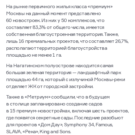
На рынке первичного жилья класса «премиум»
Москвы на данный момент представлено
60 новостроек. Из них у 50 комплексов, что
составляет 83,3% от общего числа, имеется
собственная благоустроенная территория. Также,
лишь 16 премиальных проектов, что составляет 26,7%,
располагают территорией благоустройства
площадью не менее 1 га.
На Нагатинском полуострове находится самая
большая зеленая территория — ландшафтный парк
площадью 44 га, который с излучиной Москвы-реки
отделяет ЖК от городской застройки.
Также в «Метриум» сообщили, что в будущем
в столице запланировано создание садов
в 15 премиум-новостройках, включая шесть проектов,
где появятся секретные сады. Последние разобьют
для проектов «Дом Дау», Symphony 34, Famous,
SLAVA, «Река», King and Sons.