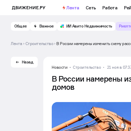
Лента
Сеть
Работа
Ре
Общее
Важное
ИИ Авито Недвижимость
Риелт
Лента
Строительство
В России намерены изменить схему рас
Назад
Новости
Строительство
21 ноя в 07:3
В России намерены и
домов