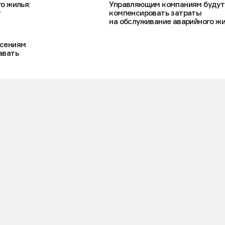
о жилья:
Управляющим компаниям будут
у
компенсировать затраты
на обслуживание аварийного ж
ясениям
авать
сии: традиции праздника и факты
ва заняты более 6,5 млн человек. 10 августа
ят свой профессиональный праздник. Об истории
обычных традициях, редких профессиях и зарплат
вижение.ру.