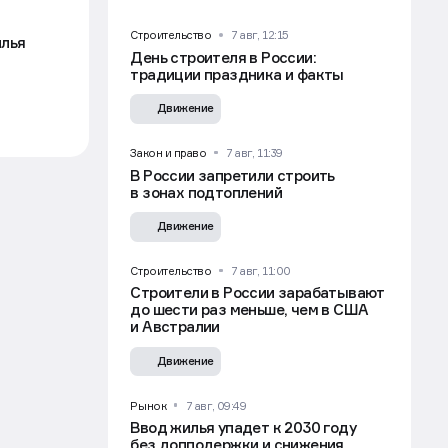
Строительство
7 авг, 12:15
илья
День строителя в России:
традиции праздника и факты
Движение
Закон и право
7 авг, 11:39
В России запретили строить
в зонах подтоплений
Движение
ах
Строительство
7 авг, 11:00
Строители в России зарабатывают
до шести раз меньше, чем в США
и Австралии
Движение
Рынок
7 авг, 09:49
Ввод жилья упадет к 2030 году
без допподержки и снижения