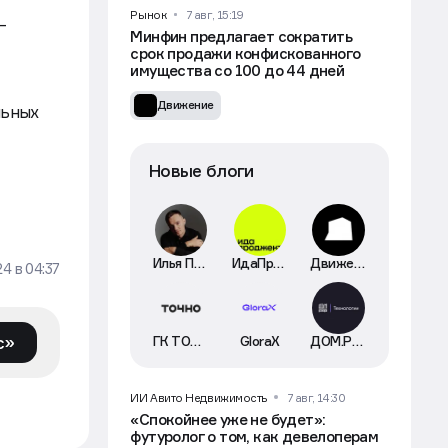
Рынок
7 авг, 15:19
—
Минфин предлагает сократить
срок продажи конфискованного
имущества со 100 до 44 дней
Движение
льных
Новые блоги
Илья Пискулин
ИдаПроджект
Движение
24
в
04:37
с»
ГК ТОЧНО
GloraX
ДОМ.РФ Технологии
ИИ Авито Недвижимость
7 авг, 14:30
«Спокойнее уже не будет»:
футуролог о том, как девелоперам