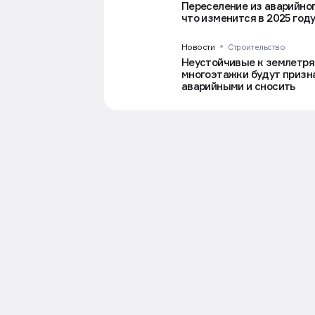
Переселение из аварийног
что изменится в 2025 год
Новости
Строительство
Неустойчивые к землетр
многоэтажки будут призн
Статьи
Строительство
7 авг в 12:15
аварийными и сносить
День строителя в Рос
В России в сфере строительст
представители отрасли отмет
появления Дня строителя, не
специалистов — в подборке Д
Фото: Евгений Мессман/ТАСС
Содержание