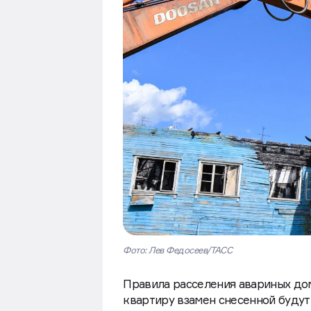
Фото: Лев Федосеев/ТАСС
Правила расселения авариных дом
квартиру взамен снесенной будут