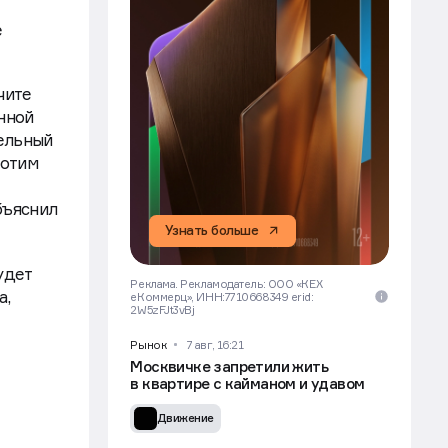
е
чите
нной
тельный
хотим
бъяснил
Узнать больше
удет
Реклама. Рекламодатель: ООО «КЕХ
а,
еКоммерц», ИНН:7710668349 erid:
2W5zFJt3vBj
Рынок
7 авг, 16:21
Москвичке запретили жить
в квартире с кайманом и удавом
Движение