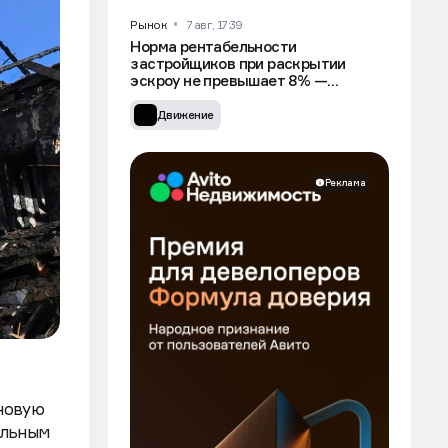
Рынок
7 авг, 17:39
Норма рентабельности
застройщиков при раскрытии
эскроу не превышает 8% —
Минстрой
Движение
Реклама
 новую
альным