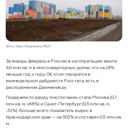
Фото: Эрик Романенко/ТАСС
За январь-февраль в России в эксплуатацию ввели
4,6 млн кв. м в многоквартирных домах, что на 18%
меньше год к году. Об этом говорится в
еженедельном дайджесте Росстата, есть в
распоряжении Движение.ру.
Лидерами по вводу многоэтажек стали Москва (0,7
млн кв. м, +88%) и Санкт-Петербург (0,5 млн кв. м,
-31%). Больше всего показатель вырос в
Краснодарском крае — на 502% и составил 0,5 млн кв.
м.