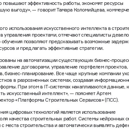
ифровые продукты в отрасли позволяют оптимизировать
о повышают эффективность работы, экономят ресурсы
ьшую выгоду», — говорит Тамара Коломийцева, коммерч
го использования искусственного интеллекта в строит
ов управления проектами, отмечают специалисты девел
 обучения позволяют предсказывать возможные задерж
сурсов и предлагать эффективные стратегии.
ированы на автоматизации существующих бизнес-процес
равление договорами, управление портфелем проектов,
, бизнес-планирование. Все чаще крупные компании ух
астков в разрозненных системах, создавая информационн
тформы. При этом в IT-системах накапливаются данные, 
ть искусственный интеллект», — поясняет Артем
ектор «Платформы Строительных Сервисов» (ПСС).
ия цифровых технологий является использование
оля качества строительных работ. Системы нейронных с