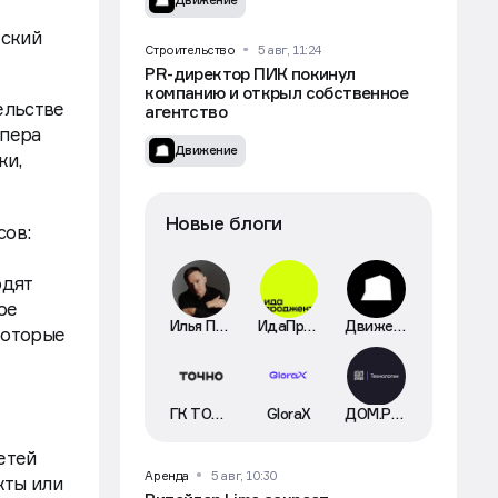
Движение
еский
Строительство
5 авг, 11:24
PR-директор ПИК покинул
компанию и открыл собственное
ельстве
агентство
опера
Движение
ки,
Новые блоги
сов:
одят
ое
Илья Пискулин
ИдаПроджект
Движение
которые
ГК ТОЧНО
GloraX
ДОМ.РФ Технологии
етей
Аренда
5 авг, 10:30