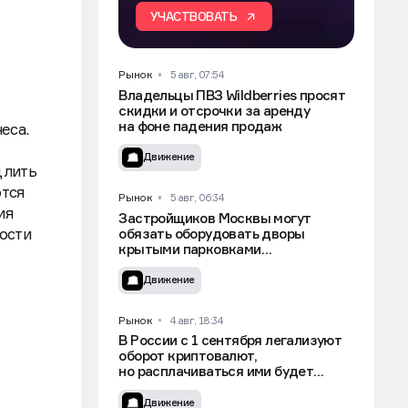
ю
УЧАСТВОВАТЬ
Рынок
5 авг, 07:54
Владельцы ПВЗ Wildberries просят
скидки и отсрочки за аренду
на фоне падения продаж
еса.
Движение
длить
ются
Рынок
5 авг, 06:34
ия
Застройщиков Москвы могут
ости
обязать оборудовать дворы
крытыми парковками
для самокатов — СМИ
Движение
Рынок
4 авг, 18:34
В России с 1 сентября легализуют
оборот криптовалют,
но расплачиваться ими будет
нельзя