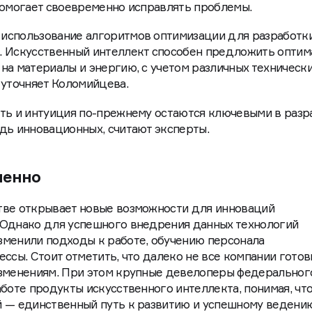
 с места строительства и автоматически выявлять дефе
помогает своевременно исправлять проблемы.
использование алгоритмов оптимизации для разработк
. Искусственный интеллект способен предложить опти
на материалы и энергию, с учетом различных техническ
 уточняет Коломийцева.
сть и интуиция по-прежнему остаются ключевыми в разр
дь инновационных, считают эксперты.
ленно
тве открывает новые возможности для инноваций
 Однако для успешного внедрения данных технологий
зменили подходы к работе, обучению персонала
ессы. Стоит отметить, что далеко не все компании гото
изменениям. При этом крупные девелоперы федеральног
аботе продукты искусственного интеллекта, понимая, чт