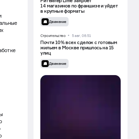
кты или
Ритейлер Lime закроет
14 магазинов по франшизе и уйдет
в крупные форматы
и
Движение
мальные
их
Строительство
5 авг, 08:51
Почти 10% всех сделок с готовым
жильем в Москве пришлось на 15
аботке
улиц
Движение
вы
о
о