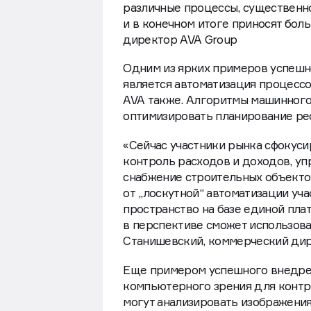
используется в девелопменте. Ц
различные процессы, существенн
и в конечном итоге приносят бол
директор AVA Group
Одним из ярких примеров успешно
является автоматизация процесс
AVA также. Алгоритмы машинного
оптимизировать планирование ре
«Сейчас участники рынка сфокус
контроль расходов и доходов, уп
снабжение строительных объектов
от „лоскутной“ автоматизации уч
пространство на базе единой пла
в перспективе сможет использова
Станишевский, коммерческий дир
Еще примером успешного внедрен
компьютерного зрения для контр