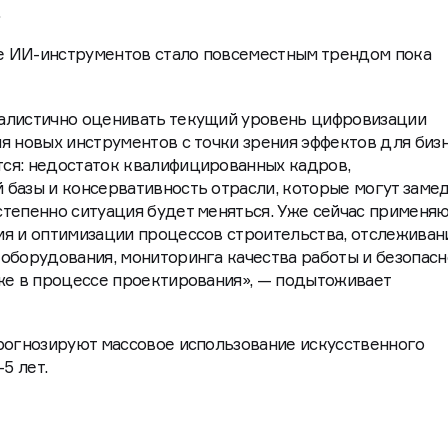
й — единственный путь к развитию и успешному ведени
.
ие ИИ-инструментов стало повсеместным трендом пока
алистично оценивать текущий уровень цифровизации
я новых инструментов с точки зрения эффектов для бизн
ся: недостаток квалифицированных кадров,
базы и консервативность отрасли, которые могут заме
тепенно ситуация будет меняться. Уже сейчас применя
я и оптимизации процессов строительства, отслеживан
оборудования, мониторинга качества работы и безопасн
же в процессе проектирования», — подытоживает
рогнозируют массовое использование искусственного
5 лет.