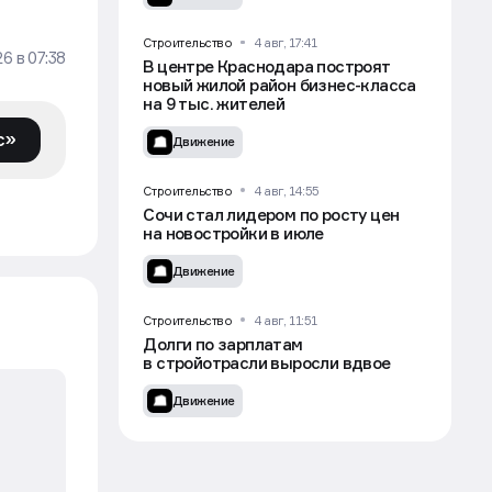
Движение
Строительство
4 авг, 17:41
26
в
07:38
В центре Краснодара построят
новый жилой район бизнес-класса
на 9 тыс. жителей
с»
Движение
Строительство
4 авг, 14:55
Сочи стал лидером по росту цен
на новостройки в июле
Движение
Строительство
4 авг, 11:51
Долги по зарплатам
в стройотрасли выросли вдвое
Движение