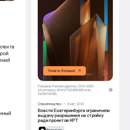
ллекта
трой
ений
Узнать больше
Реклама. Рекламодатель: ООО «КЕХ
еКоммерц», ИНН:7710668349 erid:
2W5zFJt3vBj
Строительство
5 авг, 13:30
Власти Екатеринбурга ограничили
онный
выдачу разрешения на стройку
ради проектов КРТ